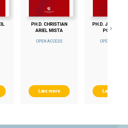
IL
PH.D. CHRISTIAN
PH.D. JAKOB LY
ARIEL MISTA
POULSEN
OPEN ACCESS
OPEN ACCESS
Læs mere
Læs mere