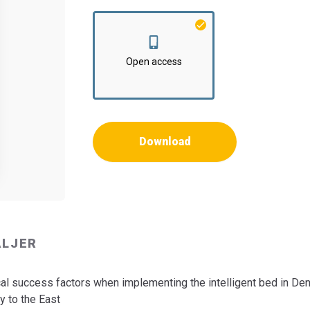
Institut:
Institut for Medicin og Sundhedstek
Open access
Download
ALJER
cal success factors when implementing the intelligent bed in De
y to the East