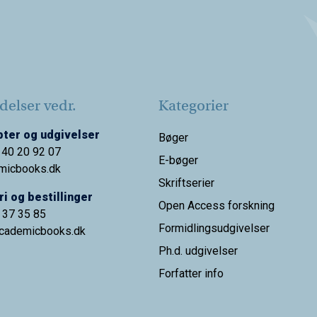
elser vedr.
Kategorier
ter og udgivelser
Bøger
 40 20 92 07
E-bøger
micbooks.dk
Skriftserier
i og bestillinger
Open Access forskning
9 37 35 85
Formidlingsudgivelser
cademicbooks.dk
Ph.d. udgivelser
Forfatter info