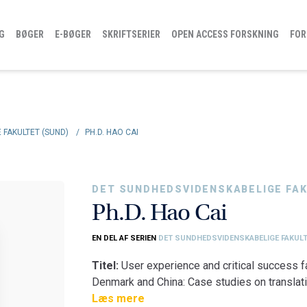
G
BØGER
E-BØGER
SKRIFTSERIER
OPEN ACCESS FORSKNING
FOR
 FAKULTET (SUND)
/
PH.D. HAO CAI
DET SUNDHEDSVIDENSKABELIGE FAK
Ph.D. Hao Cai
EN DEL AF SERIEN
DET SUNDHEDSVIDENSKABELIGE FAKUL
Titel:
User experience and critical success f
Denmark and China: Case studies on translati
Fakultet:
Læs mere
Det Sundhedsvidenskabelige Faku