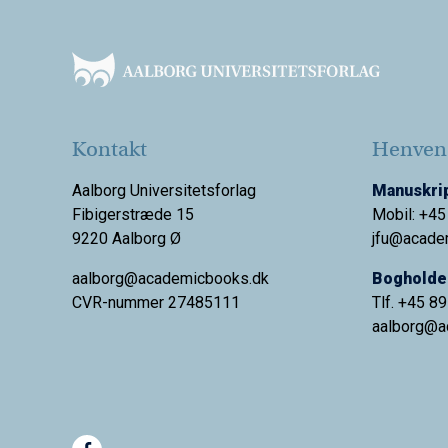
Footer
Kontakt
Henvend
Aalborg Universitetsforlag
Manuskrip
Fibigerstræde 15
Mobil: +45
9220 Aalborg Ø
jfu@acade
aalborg@academicbooks.dk
Bogholder
CVR-nummer 27485111
Tlf. +45 8
aalborg@
a