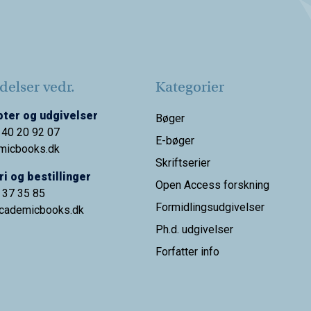
elser vedr.
Kategorier
ter og udgivelser
Bøger
 40 20 92 07
E-bøger
micbooks.dk
Skriftserier
i og bestillinger
Open Access forskning
9 37 35 85
Formidlingsudgivelser
cademicbooks.dk
Ph.d. udgivelser
Forfatter info