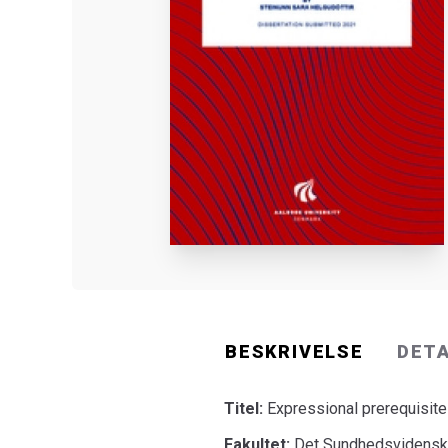
BESKRIVELSE
DET
Titel:
Expressional prerequisites
Fakultet:
Det Sundhedsvidenska