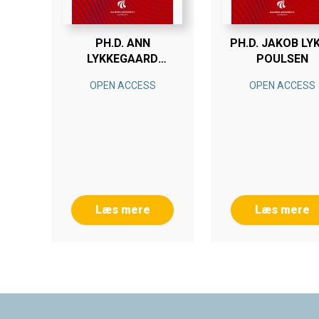
PH.D. ANN
PH.D. JAKOB LY
LYKKEGAARD
POULSEN
SØRENSEN
OPEN ACCESS
OPEN ACCESS
Læs mere
Læs mere
Footer