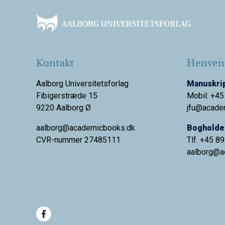
Kontakt
Henvend
Aalborg Universitetsforlag
Manuskrip
Fibigerstræde 15
Mobil: +45
9220 Aalborg Ø
jfu@acade
aalborg@academicbooks.dk
Bogholder
CVR-nummer 27485111
Tlf. +45 8
aalborg@
a