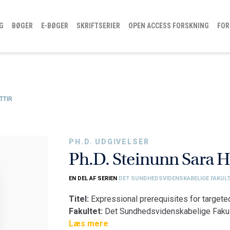
G
BØGER
E-BØGER
SKRIFTSERIER
OPEN ACCESS FORSKNING
FOR
TTIR
PH.D. UDGIVELSER
Ph.D. Steinunn Sara H
EN DEL AF SERIEN
DET SUNDHEDSVIDENSKABELIGE FAKULT
Titel:
Expressional prerequisites for targeted
Fakultet:
Det Sundhedsvidenskabelige Fakul
Institut:
Læs mere
Institut for Medicin og Sundhedstek