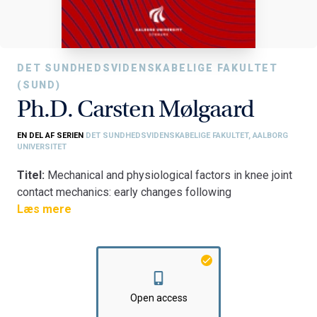
DET SUNDHEDSVIDENSKABELIGE FAKULTET
(SUND)
Ph.D. Carsten Mølgaard
EN DEL AF SERIEN
DET SUNDHEDSVIDENSKABELIGE FAKULTET, AALBORG
UNIVERSITET
Titel:
Mechanical and physiological factors in knee joint
contact mechanics: early changes following
meniscectomy and conservative intervention strategies
Læs mere
Fakultet:
Det SundhedsvidenskabeligeFakultet
Institut:
Institut for Medicin og Sundhedsteknologi
Open access