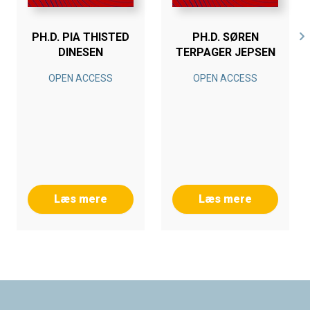
PH.D. PIA THISTED
PH.D. SØREN
DINESEN
TERPAGER JEPSEN
OPEN ACCESS
OPEN ACCESS
Læs mere
Læs mere
Footer