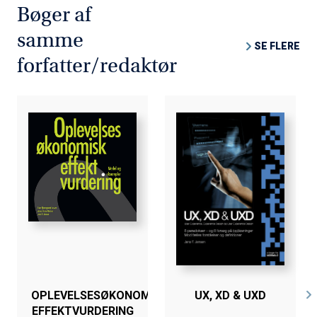
Bøger af
beskrivelse af komplekset mellem coronakrise, museer
og innovation.
samme
SE FLERE
forfatter/redaktør
OPLEVELSESØKONOMISK
UX, XD & UXD
EFFEKTVURDERING