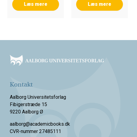
Læs mere
Læs mere
Footer
Kontakt
Aalborg Universitetsforlag
Fibigerstræde 15
9220 Aalborg Ø
aalborg@academicbooks.dk
CVR-nummer 27485111