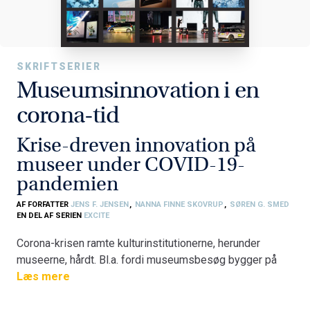
SKRIFTSERIER
Museumsinnovation i en
corona-tid
Krise-dreven innovation på
museer under COVID-19-
pandemien
AF FORFATTER
JENS F. JENSEN
,
NANNA FINNE SKOVRUP
,
SØREN G. SMED
EN DEL AF SERIEN
EXCITE
Corona-krisen ramte kulturinstitutionerne, herunder
museerne, hårdt. Bl.a. fordi museumsbesøg bygger på
fremmødeoplevelser, socialt samvær og fysisk nærvær
Læs mere
– alt det, som repræsenterede smitterisiko under
corona- pandemien. Det førte til nedlukninger,