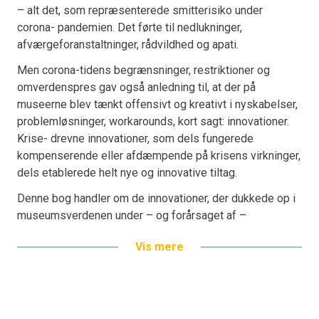
– alt det, som repræsenterede smitterisiko under
corona- pandemien. Det førte til nedlukninger,
afværgeforanstaltninger, rådvildhed og apati.
Men corona-tidens begrænsninger, restriktioner og
omverdenspres gav også anledning til, at der på
museerne blev tænkt offensivt og kreativt i nyskabelser,
problemløsninger, workarounds, kort sagt: innovationer.
Krise- drevne innovationer, som dels fungerede
kompenserende eller afdæmpende på krisens virkninger,
dels etablerede helt nye og innovative tiltag.
Denne bog handler om de innovationer, der dukkede op i
museumsverdenen under – og forårsaget af –
coronakrisen og -nedlukningerne. Det sker gennem fire
Vis mere
udvalgte casestudier samt en række sidecases, som
illustrerer og eksemplificerer de forskellige innovative
tiltag, som museerne mødte krisen med. Derudover
beskæftiger bogen sig også med forskellige sider af
den faglige og mere teoretiske behandling og