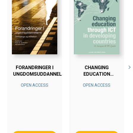
FORANDRINGER I
CHANGING
UNGDOMSUDDANNELSERNE
EDUCATION
THROUGH ICT IN
OPEN ACCESS
OPEN ACCESS
DEVELOPING
COUNTRIES