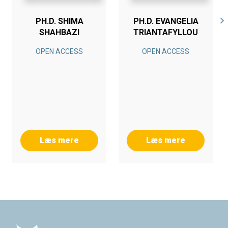
PH.D. SHIMA
PH.D. EVANGELIA
SHAHBAZI
TRIANTAFYLLOU
OPEN ACCESS
OPEN ACCESS
Læs mere
Læs mere
Footer