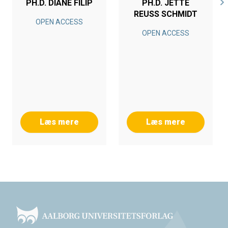
PH.D. DIANE FILIP
PH.D. JETTE
REUSS SCHMIDT
OPEN ACCESS
OPEN ACCESS
Læs mere
Læs mere
Footer