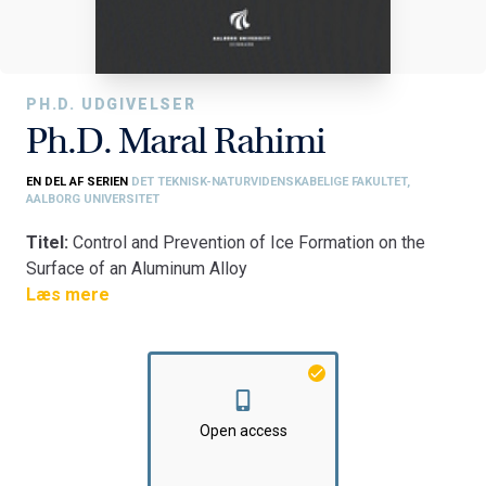
PH.D. UDGIVELSER
Ph.D. Maral Rahimi
EN DEL AF SERIEN
DET TEKNISK-NATURVIDENSKABELIGE FAKULTET,
AALBORG UNIVERSITET
Titel:
Control and Prevention of Ice Formation on the
Surface of an Aluminum Alloy
Læs mere
Fakultet:
Det Teknisk-Naturvidenskabelige Fakultet
Institut:
Statens Byggeforskningsinstitut
Open access