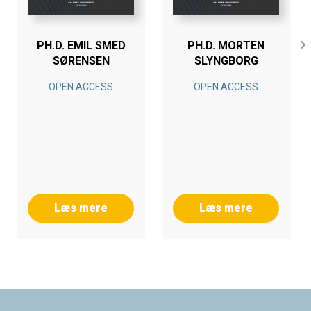
PH.D. EMIL SMED
PH.D. MORTEN
SØRENSEN
SLYNGBORG
OPEN ACCESS
OPEN ACCESS
Læs mere
Læs mere
Footer