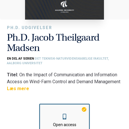
PH.D. UDGIVELSER
Ph.D. Jacob Theilgaard
Madsen
EN DEL AF SERIEN
DET TEKNISK-NATURVIDENSKABELIGE FAKULTET,
AALBORG UNIVERSITET
Titel:
On the Impact of Communication and Information
Access on Wind-Farm Control and Demand Management
in Smart Grid Scenarios
Læs mere
Fakultet:
Det Teknisk-Naturvidenskabelige Fakultet
Institut:
Institut for Elektroniske Systemer
Open access