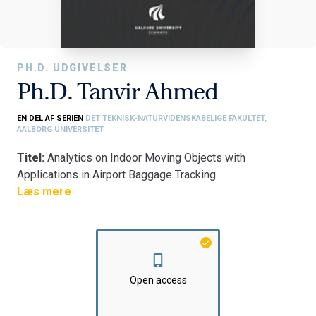
PH.D. UDGIVELSER
Ph.D. Tanvir Ahmed
EN DEL AF SERIEN
DET TEKNISK-NATURVIDENSKABELIGE FAKULTET,
AALBORG UNIVERSITET
Titel:
Analytics on Indoor Moving Objects with
Applications in Airport Baggage Tracking
Fakultet:
Læs mere
Det Teknisk-Naturvidenskabelige Fakultet
Institut:
Institut for Datalogi
Open access