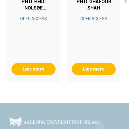
PH.D. HEIDI
PH.D. GHAFOOR
NOLSØE
SHAH
DANIELSEN
OPEN ACCESS
OPEN ACCESS
Læs mere
Læs mere
Footer