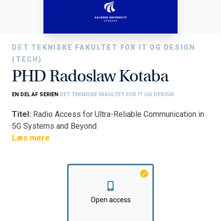
DET TEKNISKE FAKULTET FOR IT OG DESIGN
(TECH)
PHD Radoslaw Kotaba
EN DEL AF SERIEN
DET TEKNISKE FAKULTET FOR IT OG DESIGN
Titel:
Radio Access for Ultra-Reliable Communication in
5G Systems and Beyond
Fakultet:
Læs mere
Det Tekniske Fakultet for IT og Design
Institut:
Institut for Elektroniske Systemer
Open access