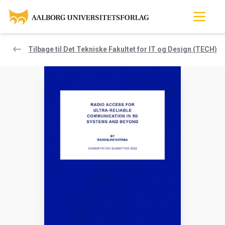
Tilbage til Det Tekniske Fakultet for IT og Design (TECH)