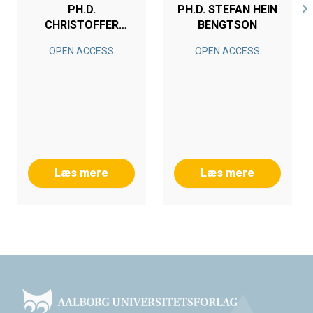
PH.D.
PH.D. STEFAN HEIN
CHRISTOFFER
BENGTSON
BØGELUND
OPEN ACCESS
OPEN ACCESS
RASMUSSEN
Læs mere
Læs mere
Footer