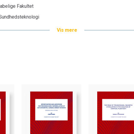
belige Fakultet
g Sundhedsteknologi
Vis mere