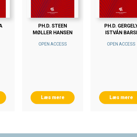
A
PH.D. STEEN
PH.D. GERGEL
MØLLER HANSEN
ISTVÁN BARS
OPEN ACCESS
OPEN ACCESS
Læs mere
Læs mere