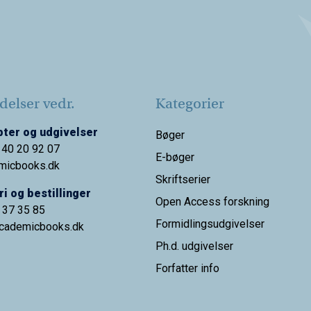
elser vedr.
Kategorier
ter og udgivelser
Bøger
 40 20 92 07
E-bøger
micbooks.dk
Skriftserier
i og bestillinger
Open Access forskning
9 37 35 85
Formidlingsudgivelser
cademicbooks.dk
Ph.d. udgivelser
Forfatter info