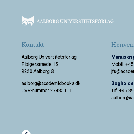
Footer
Kontakt
Henvend
Aalborg Universitetsforlag
Manuskrip
Fibigerstræde 15
Mobil: +45
9220 Aalborg Ø
jfu@acade
aalborg@academicbooks.dk
Bogholder
CVR-nummer 27485111
Tlf. +45 8
aalborg@
a