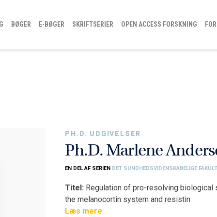
G
BØGER
E-BØGER
SKRIFTSERIER
OPEN ACCESS FORSKNING
FOR
PH.D. UDGIVELSER
Ph.D. Marlene Anders
EN DEL AF SERIEN
DET SUNDHEDSVIDENSKABELIGE FAKULT
Titel:
Regulation of pro-resolving biological 
the melanocortin system and resistin
Fakultet:
Læs mere
Det Sundhedsvidenskabelige Fakul