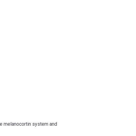
nologi
the melanocortin system and