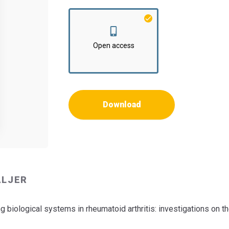
Institut:
Institut for Medicin og Sundhedstek
Open access
Download
ALJER
ng biological systems in rheumatoid arthritis: investigations on 