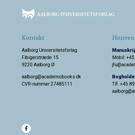
Kontakt
Henvend
Aalborg Universitetsforlag
Manuskrip
Fibigerstræde 15
Mobil: +45
9220 Aalborg Ø
jfu@acade
aalborg@academicbooks.dk
Bogholder
CVR-nummer 27485111
Tlf. +45 8
aalborg@
a