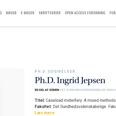
G
BØGER
E-BØGER
SKRIFTSERIER
OPEN ACCESS FORSKNING
FOR
PH.D. UDGIVELSER
Ph.D. Ingrid Jepsen
EN DEL AF SERIEN
DET SUNDHEDSVIDENSKABELIGE FAKULT
Titel:
Caseload midwifery: A mixed methods
Fakultet:
Det Sundhedsvidenskabelige Faku
Institut:
Læs mere
Klinisk Institut