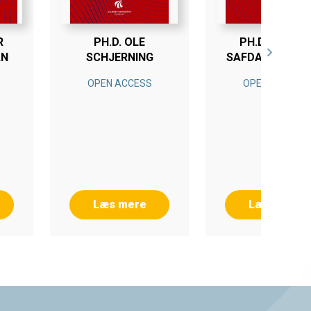
R
PH.D. OLE
PH.D. MAVISH
AN
SCHJERNING
SAFDAR CHAUD
OPEN ACCESS
OPEN ACCESS
Læs mere
Læs mere