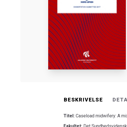
BESKRIVELSE
DET
Titel:
Caseload midwifery: A m
Fakultet:
Det Sundhedsvidensk