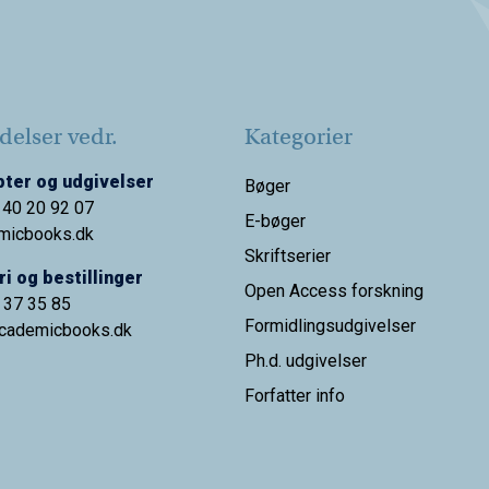
elser vedr.
Kategorier
ter og udgivelser
Bøger
 40 20 92 07
E-bøger
micbooks.dk
Skriftserier
i og bestillinger
Open Access forskning
9 37 35 85
Formidlingsudgivelser
cademicbooks.dk
Ph.d. udgivelser
Forfatter info