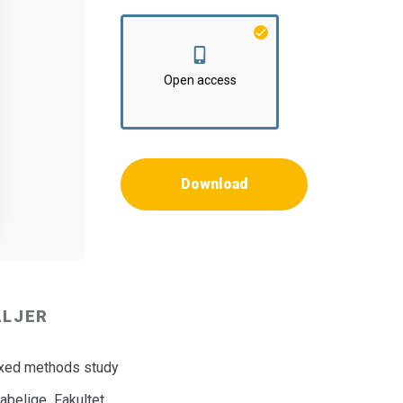
Open access
Download
ALJER
ixed methods study
abelige Fakultet