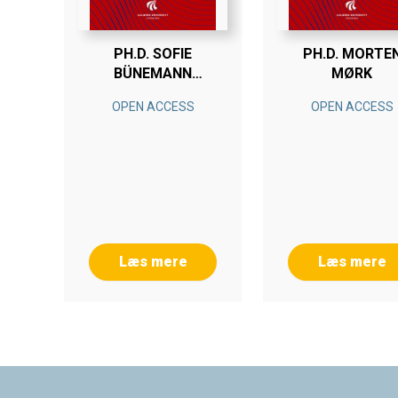
PH.D. SOFIE
PH.D. MORTE
BÜNEMANN
MØRK
DALSGAARD
OPEN ACCESS
OPEN ACCESS
Læs mere
Læs mere
Footer