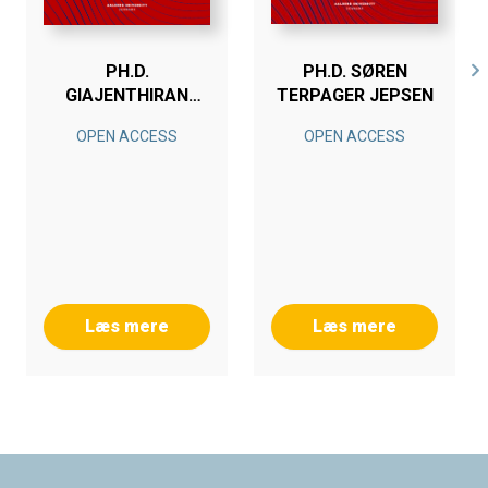
PH.D.
PH.D. SØREN
GIAJENTHIRAN
TERPAGER JEPSEN
(KALLE)
OPEN ACCESS
OPEN ACCESS
VELMURUGAN
Læs mere
Læs mere
Footer