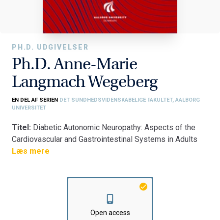
PH.D. UDGIVELSER
Ph.D. Anne-Marie
Langmach Wegeberg
EN DEL AF SERIEN
DET SUNDHEDSVIDENSKABELIGE FAKULTET, AALBORG
UNIVERSITET
Titel:
Diabetic Autonomic Neuropathy: Aspects of the
Cardiovascular and Gastrointestinal Systems in Adults
with Type 1 Diabetes
Læs mere
Fakultet:
Det Sundhedsvidenskabelige Fakultet
Institut:
Klinisk Institut
Open access