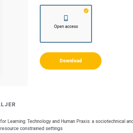
Institut:
Institut for Kommunikation og Psyko
Open access
Download
ALJER
 for Learning: Technology and Human Praxis: a sociotechnical and
a resource constrained settings