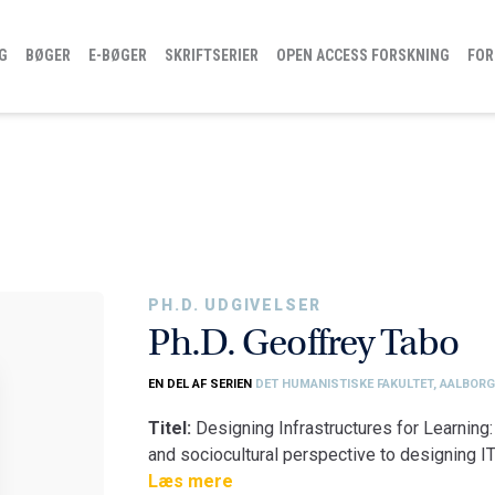
G
BØGER
E-BØGER
SKRIFTSERIER
OPEN ACCESS FORSKNING
FOR
PH.D. UDGIVELSER
Ph.D. Geoffrey Tabo
EN DEL AF SERIEN
DET HUMANISTISKE FAKULTET, AALBORG
Titel:
Designing Infrastructures for Learning
and sociocultural perspective to designing IT
Fakultet:
Læs mere
Det Humanistiske Fakultet