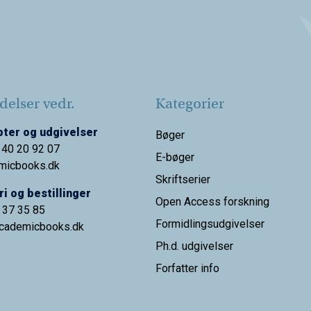
elser vedr.
Kategorier
ter og udgivelser
Bøger
 40 20 92 07
E-bøger
micbooks.dk
Skriftserier
i og bestillinger
Open Access forskning
9 37 35 85
Formidlingsudgivelser
cademicbooks.dk
Ph.d. udgivelser
Forfatter info