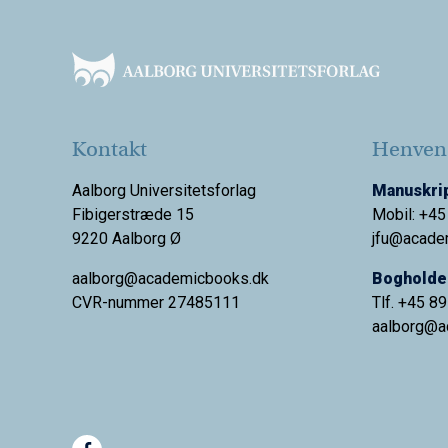
Footer
Kontakt
Henvend
Aalborg Universitetsforlag
Manuskrip
Fibigerstræde 15
Mobil: +45
9220 Aalborg Ø
jfu@acade
aalborg@academicbooks.dk
Bogholder
CVR-nummer 27485111
Tlf. +45 8
aalborg@
a