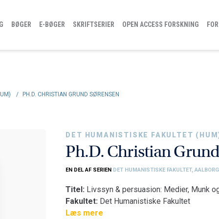
G
BØGER
E-BØGER
SKRIFTSERIER
OPEN ACCESS FORSKNING
FOR
HUM)
/
PH.D. CHRISTIAN GRUND SØRENSEN
DET HUMANISTISKE FAKULTET (HUM
Ph.D. Christian Grun
EN DEL AF SERIEN
DET HUMANISTISKE FAKULTET, AALBORG
Titel:
Livssyn & persuasion: Medier, Munk o
Fakultet:
Det Humanistiske Fakultet
Institut:
Læs mere
Institut for Kommunikation og Psyko