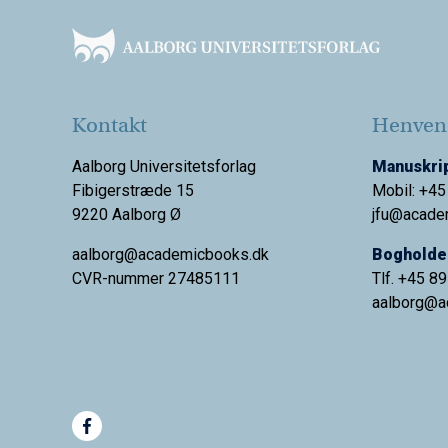
Kontakt
Henvend
Aalborg Universitetsforlag
Manuskrip
Fibigerstræde 15
Mobil: +45
9220 Aalborg Ø
jfu@acade
aalborg@academicbooks.dk
Bogholder
CVR-nummer 27485111
Tlf. +45 8
aalborg@
a