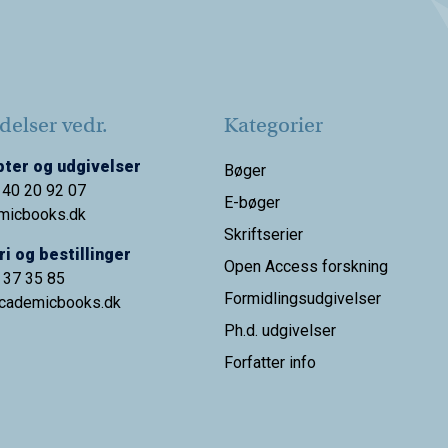
elser vedr.
Kategorier
ter og udgivelser
Bøger
 40 20 92 07
E-bøger
micbooks.dk
Skriftserier
i og bestillinger
Open Access forskning
9 37 35 85
Formidlingsudgivelser
cademicbooks.dk
Ph.d. udgivelser
Forfatter info