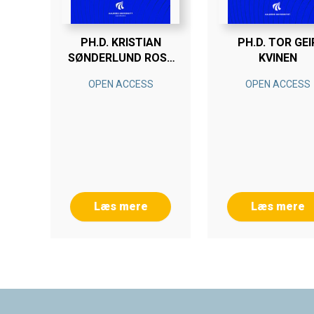
PH.D. KRISTIAN
PH.D. TOR GEI
SØNDERLUND ROSS
KVINEN
KRISTENSEN
OPEN ACCESS
OPEN ACCESS
Læs mere
Læs mere
Footer