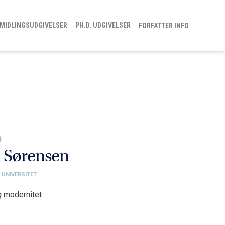
MIDLINGSUDGIVELSER
PH.D. UDGIVELSER
FORFATTER INFO
)
d Sørensen
 UNIVERSITET
g modernitet
logi