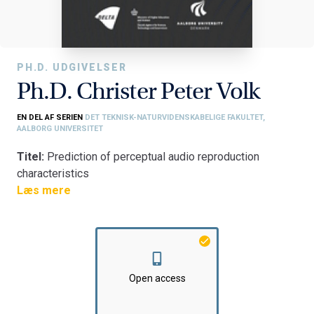
PH.D. UDGIVELSER
Ph.D. Christer Peter Volk
EN DEL AF SERIEN
DET TEKNISK-NATURVIDENSKABELIGE FAKULTET,
AALBORG UNIVERSITET
Titel:
Prediction of perceptual audio reproduction
characteristics
Fakultet:
Læs mere
Det Teknisk-Naturvidenskabelige Fakultet
Institut:
Institut for Elektroniske Systemer
Open access