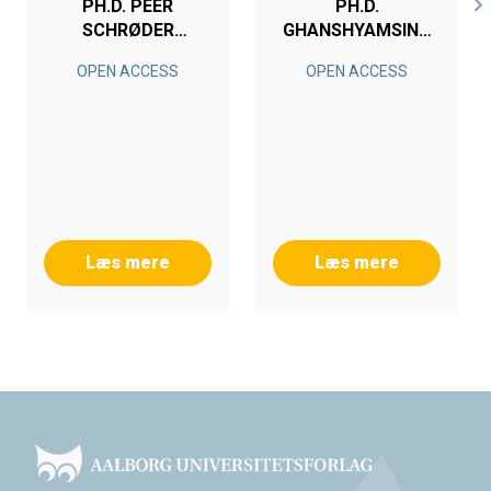
PH.D. PEER
PH.D.
SCHRØDER
GHANSHYAMSINH
DAUGBJERG
VIJAYSINH GOHIL
OPEN ACCESS
OPEN ACCESS
Læs mere
Læs mere
Footer