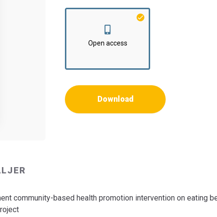
Institut:
Institut for Arkitektur og Medietekn
Open access
Download
ALJER
ent community-based health promotion intervention on eating be
roject