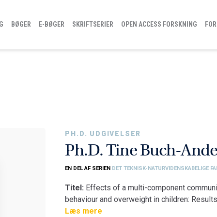
G
BØGER
E-BØGER
SKRIFTSERIER
OPEN ACCESS FORSKNING
FOR
PH.D. UDGIVELSER
Ph.D. Tine Buch-Ande
EN DEL AF SERIEN
DET TEKNISK-NATURVIDENSKABELIGE FA
Titel:
Effects of a multi-component communit
behaviour and overweight in children: Result
Fakultet:
Læs mere
Det Teknisk-Naturvidenskabelige F