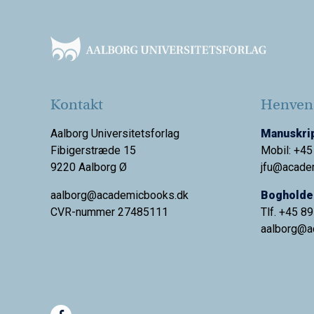
Footer
Kontakt
Henvend
Aalborg Universitetsforlag
Manuskrip
Fibigerstræde 15
Mobil: +45
9220 Aalborg Ø
jfu@acade
aalborg@academicbooks.dk
Bogholder
CVR-nummer 27485111
Tlf. +45 8
aalborg@
a