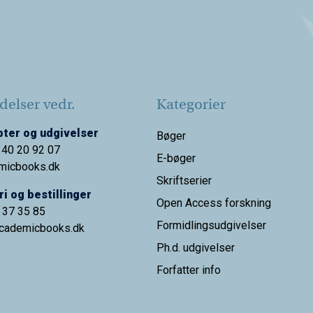
elser vedr.
Kategorier
ter og udgivelser
Bøger
 40 20 92 07
E-bøger
micbooks.dk
Skriftserier
i og bestillinger
Open Access forskning
9 37 35 85
Formidlingsudgivelser
cademicbooks.dk
Ph.d. udgivelser
Forfatter info