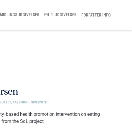
MIDLINGSUDGIVELSER
PH.D. UDGIVELSER
FORFATTER INFO
rsen
KULTET, AALBORG UNIVERSITET
y-based health promotion intervention on eating
s from the SoL project
akultet