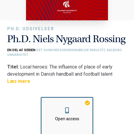
PH.D. UDGIVELSER
Ph.D. Niels Nygaard Rossing
EN DEL AF SERIEN
DET SUNDHEDSVIDENSKABELIGE FAKULTET, AALBORG
UNIVERSITET
Titel:
Local heroes: The influence of place of early
development in Danish handball and football talent
development
Læs mere
Fakultet:
Det Sundhedsvidenskabelige Fakultet
Institut:
Institut for Medicin og Sundhedsteknologi
Open access