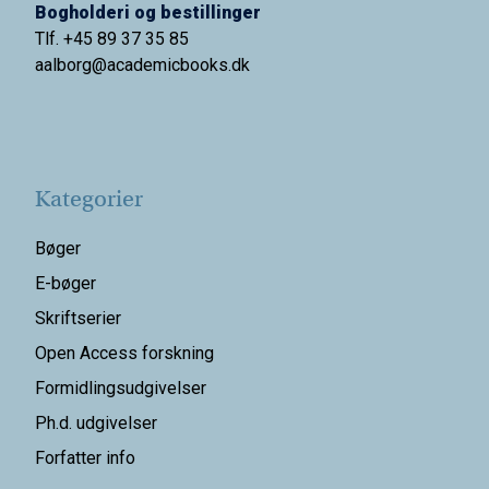
Bogholderi og bestillinger
Tlf. +45 89 37 35 85
aalborg@
academicbooks.dk
Kategorier
Bøger
E-bøger
Skriftserier
Open Access forskning
Formidlingsudgivelser
Ph.d. udgivelser
Forfatter info