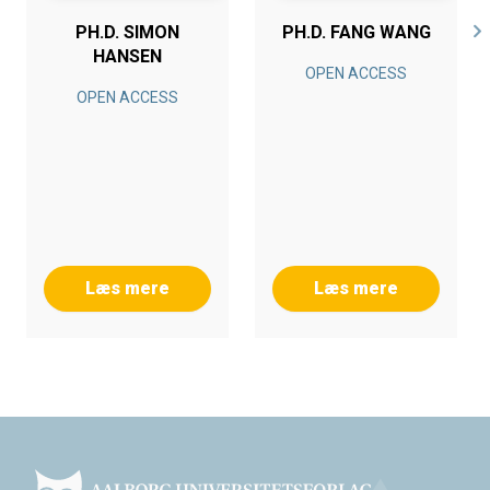
PH.D. SIMON
PH.D. FANG WANG
HANSEN
OPEN ACCESS
OPEN ACCESS
Læs mere
Læs mere
Footer