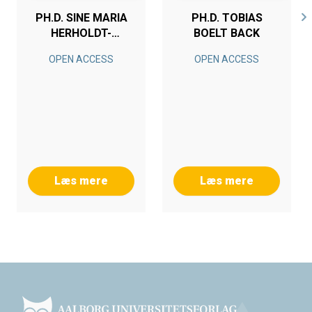
PH.D. SINE MARIA
PH.D. TOBIAS
HERHOLDT-
BOELT BACK
LOMHOLDT
OPEN ACCESS
OPEN ACCESS
Læs mere
Læs mere
Footer