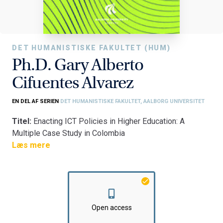
DET HUMANISTISKE FAKULTET (HUM)
Ph.D. Gary Alberto
Cifuentes Alvarez
EN DEL AF SERIEN
DET HUMANISTISKE FAKULTET, AALBORG UNIVERSITET
Titel:
Enacting ICT Policies in Higher Education: A
Multiple Case Study in Colombia
Fakultet:
Læs mere
Det Humanistiske Fakultet
Institut:
Institut for Kommunikation og Psykologi
Open access