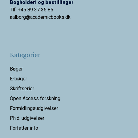
Bogholderi og bestillinger
Tlf. +45 89 37 35 85
aalborg@
academicbooks.dk
Kategorier
Bøger
E-bøger
Skriftserier
Open Access forskning
Formidlingsudgivelser
Ph.d. udgivelser
Forfatter info