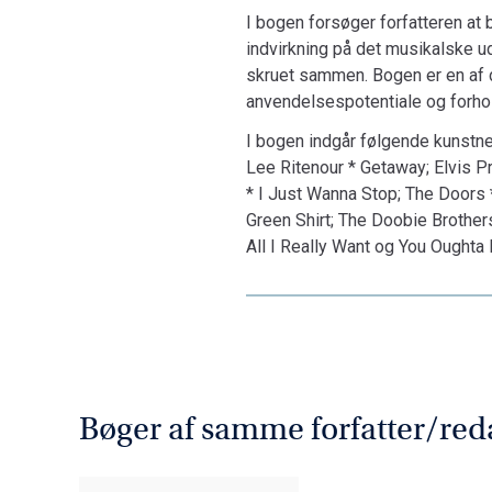
I bogen forsøger forfatteren at
indvirkning på det musikalske ud
skruet sammen. Bogen er en af d
anvendelsespotentiale og forhold
I bogen indgår følgende kunstne
Lee Ritenour * Getaway; Elvis Pr
* I Just Wanna Stop; The Doors
Green Shirt; The Doobie Brother
All I Really Want og You Oughta K
Bøger af samme forfatter/red