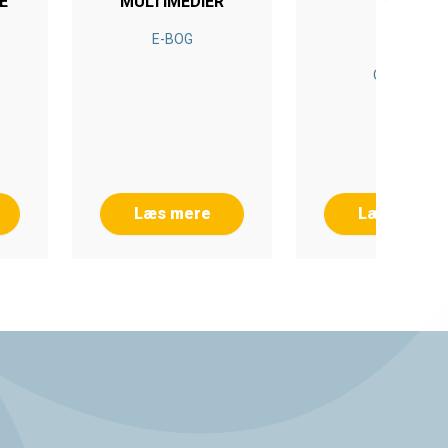
E
MULTIMEDIER
E-BOG
E-BOG
Ole Pihl
Læs mere
Læs mere