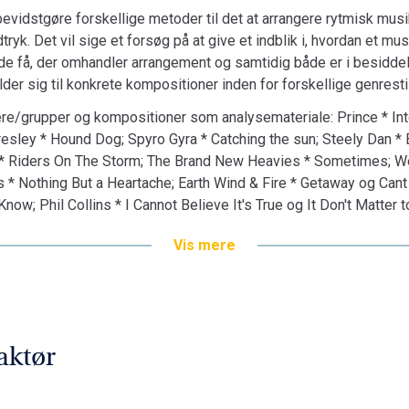
 bevidstgøre forskellige metoder til det at arrangere rytmisk mu
tryk. Det vil sige et forsøg på at give et indblik i, hvordan et 
e få, der omhandler arrangement og samtidig både er i besiddel
er sig til konkrete kompositioner inden for forskellige genresti
re/grupper og kompositioner som analysemateriale: Prince * Inter
esley * Hound Dog; Spyro Gyra * Catching the sun; Steely Dan * B
 * Riders On The Storm; The Brand New Heavies * Sometimes; W
s * Nothing But a Heartache; Earth Wind & Fire * Getaway og Cant
now; Phil Collins * I Cannot Believe It's True og It Don't Matter 
Vis mere
aktør