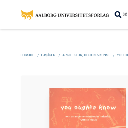
SØ
FORSIDE
/
E-BØGER
/
ARKITEKTUR, DESIGN & KUNST
/
YOU O