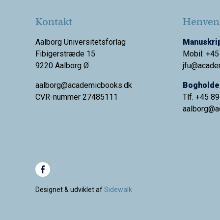
Kontakt
Henvend
Aalborg Universitetsforlag
Manuskrip
Fibigerstræde 15
Mobil: +45
9220 Aalborg Ø
jfu@acade
aalborg@academicbooks.dk
Bogholder
CVR-nummer 27485111
Tlf. +45 8
aalborg@
a
Designet & udviklet af
Sidewalk