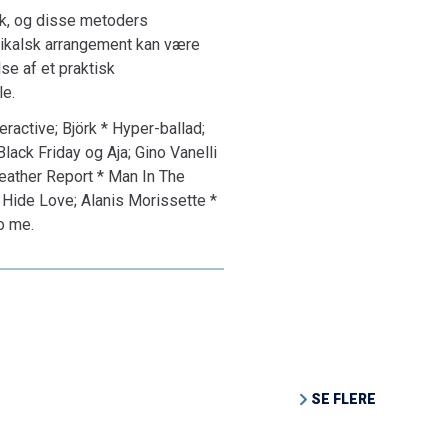
sik, og disse metoders
musikalsk arrangement kan være
se af et praktisk
le.
active; Björk * Hyper-ballad;
lack Friday og Aja; Gino Vanelli
eather Report * Man In The
 Hide Love; Alanis Morissette *
to me.
SE FLERE