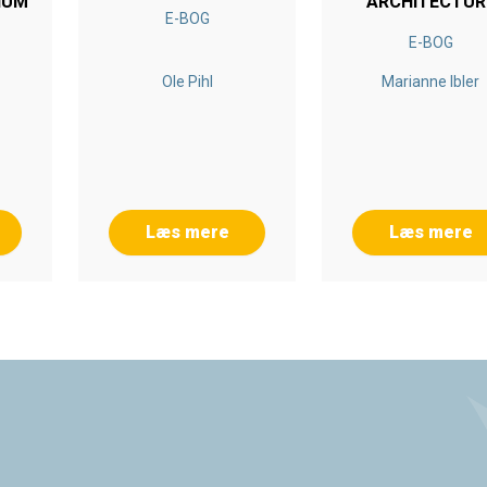
IUM
ARCHITECTUR
E-BOG
E-BOG
Ole Pihl
Marianne Ibler
Læs mere
Læs mere