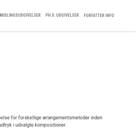
MIDLINGSUDGIVELSER
PH.D. UDGIVELSER
FORFATTER INFO
relse for forskellige arrangementsmetoder inden
dtryk i udvalgte kompositioner.
orskellige metoder til det at arrangere rytmisk