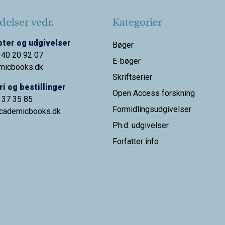
elser vedr.
Kategorier
ter og udgivelser
Bøger
 40 20 92 07
E-bøger
micbooks.dk
Skriftserier
i og bestillinger
Open Access forskning
9 37 35 85
Formidlingsudgivelser
cademicbooks.dk
Ph.d. udgivelser
Forfatter info