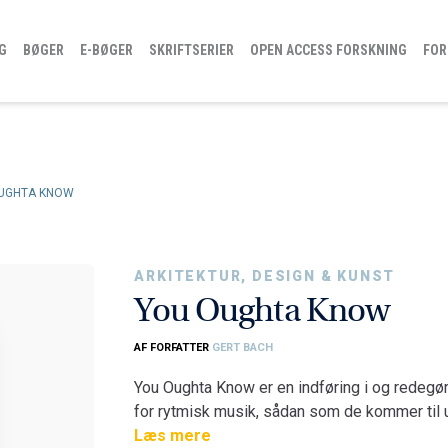
G
BØGER
E-BØGER
SKRIFTSERIER
OPEN ACCESS FORSKNING
FOR
UGHTA KNOW
ARKITEKTUR, DESIGN & KUNST
You Oughta Know
AF FORFATTER
GERT BACH
You Oughta Know er en indføring i og redegø
for rytmisk musik, sådan som de kommer til u
I bogen forsøger forfatteren at bevidstgøre f
Læs mere