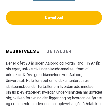
uddannelsen, og den teknisk-administrative support der
skal til, for at hjulene løber rundt. Bogen er en
kalejdoskopisk blanding af interviews, collager og korte
Download
indlæg, forfattet af en lang række bidragydere og med
mange illustrationer. Til sidst gives et bud på de
fremtidige udfordringer for den uddannelse, der er groet
fra lille og spæd til en voksen størrelse på over 500
studerende, de fleste med daglig gang i den store
CREATE-bygning på havnefronten i Aalborg.
BESKRIVELSE
DETALJER
Der er gået 20 år siden Aalborg og Nordjylland i 1997 fik
sin egen, unikke civilingeniøruddannelse i form af
Arkitektur & Design-uddannelsen ved Aalborg
Universitet. Hele forløbet er nu dokumenteret i en
jubilæumsbog, der fortæller om hvordan uddannelsen i
sin tid blev etableret; hvordan undervisningen har udviklet
sig; hvilken forskning der ligger bag og hvordan de første
og de seneste studerende har oplevet at gå på Arkitektur