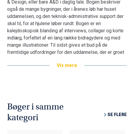
& Design, eller bare A&D i daglig tale. Bogen beskriver
også de mange bygninger, der i årenes løb har huset
uddannelsen, og den teknisk-administrative support der
skal til, for at hjulene løber rundt. Bogen er en
kalejdoskopisk blanding af interviews, collager og korte
indlæg, forfattet af en lang række bidragydere og med
mange illustrationer. Til sidst gives et bud på de
fremtidige udfordringer for den uddannelse, der er groet
fra lille og spæd til en voksen størrelse på over 500
Vis mere
studerende, de fleste med daglig gang i den store
CREATE-bygning på havnefronten i Aalborg.
Bøger i samme
SE FLERE
kategori