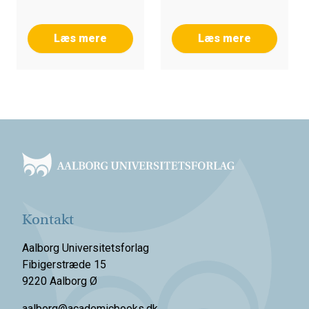
Læs mere
Læs mere
Footer
Kontakt
Aalborg Universitetsforlag
Fibigerstræde 15
9220 Aalborg Ø
aalborg@academicbooks.dk