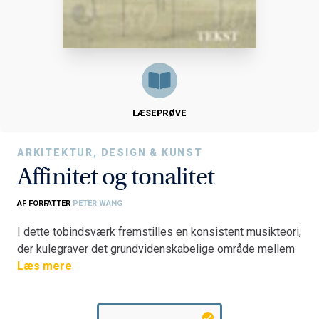
LÆSEPRØVE
ARKITEKTUR, DESIGN & KUNST
Affinitet og tonalitet
AF FORFATTER
PETER WANG
I dette tobindsværk fremstilles en konsistent musikteori,
der kulegraver det grundvidenskabelige område mellem
akustik og musik. Gennem en række aksiomer og
Læs mere
definitioner opbygges det redskab, der muliggør en
undersøgelse af, hvad der foregår under aflytning af
forskellige elementære funktionstonale vendinger som