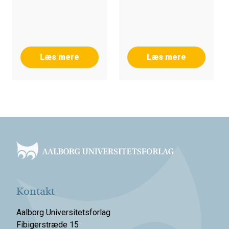
Læs mere
Læs mere
Footer
Kontakt
Aalborg Universitetsforlag
Fibigerstræde 15