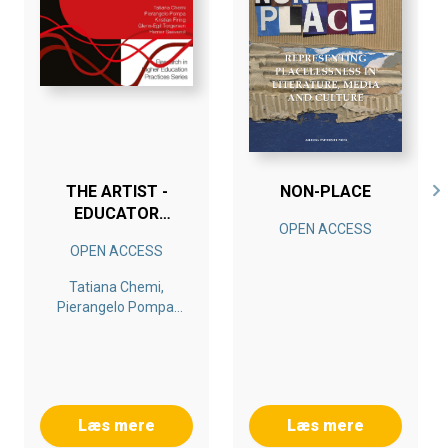
THE ARTIST -
NON-PLACE
EDUCATOR
OPEN ACCESS
ALLIANCE
OPEN ACCESS
Tatiana Chemi,
Pierangelo Pompa,
Kristian Firing, Glenn-
Egil Torgersen,
Herner Saeverot
Læs mere
Læs mere