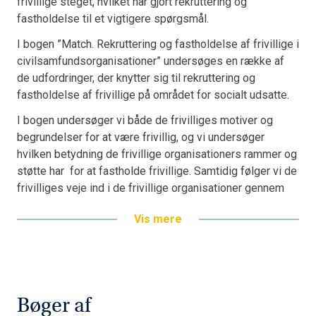
frivillige steget, hvilket har gjort rekruttering og
betydningen af forskellige former for fællesskaber
fastholdelse til et vigtigere spørgsmål.
mellem de frivillige.
I bogen ”Match. Rekruttering og fastholdelse af frivillige i
Match-projektet har været støttet af VELUX FONDENs
civilsamfundsorganisationer” undersøges en række af
program for sociale indsatser og udgør en af de mest
de udfordringer, der knytter sig til rekruttering og
omfattende danske undersøgelser af de udfordringer og
fastholdelse af frivillige på området for socialt udsatte.
muligheder, der knytter sig til rekruttering og
fastholdelse af frivillige i civilsamfundsorganisationer.
I bogen undersøger vi både de frivilliges motiver og
Bogen henvender sig til ansatte og frivillige i såvel
begrundelser for at være frivillig, og vi undersøger
offentlige som private og frivillige organisationer, der
hvilken betydning de frivillige organisationers rammer og
beskæftiger sig med at kvalificere rekruttering og
støtte har for at fastholde frivillige. Samtidig følger vi de
fastholdelse af frivillige i praksis. Bogen henvender sig
frivilliges veje ind i de frivillige organisationer gennem
også til studerende, undervisere og forskere, der ønsker
tre faser. I den første fase undersøger vi, hvordan de
at vide mere om teori og praksis for rekruttering og
Vis mere
frivillige sociale organisationers målgruppe, formål og
fastholdelse af frivillige.
værdigrundlag matches med de frivilliges kompetencer,
værdier og sympatier med målgruppen. I den anden fase
undersøger vi modtagelsen af de frivillige, og vi
undersøger den gensidige forventningsafstemning
Bøger af
omkring aktiviteter, roller og opgaver mellem