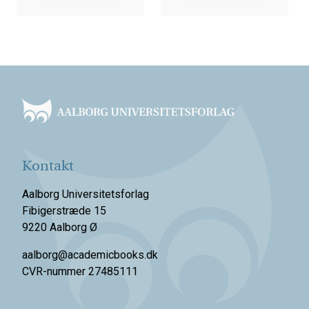
Footer
Kontakt
Aalborg Universitetsforlag
Fibigerstræde 15
9220 Aalborg Ø
aalborg@academicbooks.dk
CVR-nummer 27485111