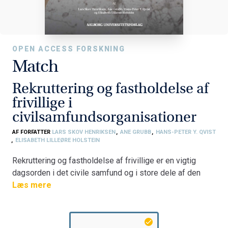
OPEN ACCESS FORSKNING
Match
Rekruttering og fastholdelse af
frivillige i
civilsamfundsorganisationer
AF FORFATTER
LARS SKOV HENRIKSEN
,
ANE GRUBB
,
HANS-PETER Y. QVIST
,
ELISABETH LILLEØRE HOLSTEIN
Rekruttering og fastholdelse af frivillige er en vigtig
dagsorden i det civile samfund og i store dele af den
offentlige sektor, hvor der samarbejdes med frivillige
Læs mere
organisationer. I de senere år er efterspørgslen efter
frivillige steget, hvilket har gjort rekruttering og
fastholdelse til et vigtigere spørgsmål.