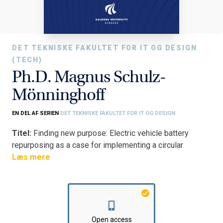
DET TEKNISKE FAKULTET FOR IT OG DESIGN
(TECH)
Ph.D. Magnus Schulz-
Mönninghoff
EN DEL AF SERIEN
DET TEKNISKE FAKULTET FOR IT OG DESIGN
Titel:
Finding new purpose: Electric vehicle battery
repurposing as a case for implementing a circular
economy in automotive industry
Læs mere
Fakultet:
Det Tekniske Fakultet for IT og Design
Institut:
Institut for Planlægning
Open access