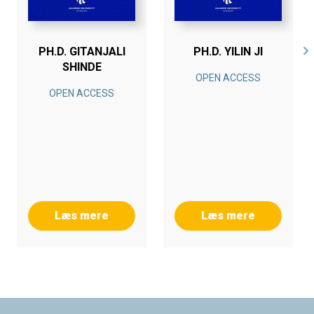
PH.D. GITANJALI
PH.D. YILIN JI
SHINDE
OPEN ACCESS
OPEN ACCESS
Læs mere
Læs mere
Footer