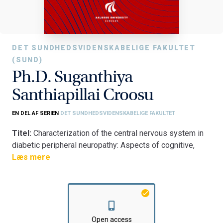
DET SUNDHEDSVIDENSKABELIGE FAKULTET
(SUND)
Ph.D. Suganthiya
Santhiapillai Croosu
EN DEL AF SERIEN
DET SUNDHEDSVIDENSKABELIGE FAKULTET
Titel:
Characterization of the central nervous system in
diabetic peripheral neuropathy: Aspects of cognitive,
structural, and functional brain alterations in type 1
Læs mere
diabetes
Fakultet:
Det Sundhedsvidenskabelige Fakultet
Institut:
Klinisk Institut
Open access