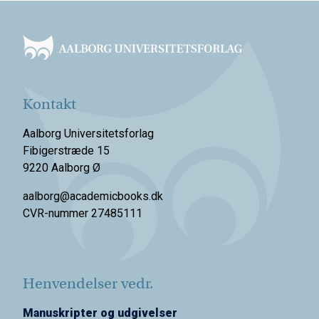
Footer
Kontakt
Aalborg Universitetsforlag
Fibigerstræde 15
9220 Aalborg Ø
aalborg@academicbooks.dk
CVR-nummer 27485111
Henvendelser vedr.
Manuskripter og udgivelser