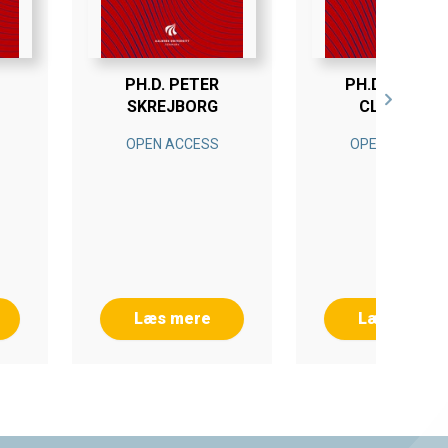
PH.D. PETER
PH.D. AMALIE
SKREJBORG
CLEMENT
OPEN ACCESS
OPEN ACCESS
Læs mere
Læs mere