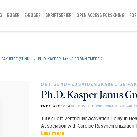
G
BØGER
E-BØGER
SKRIFTSERIER
OPEN ACCESS FORSKNING
FOR
 FAKULTET (SUND)
/
PH.D. KASPER JANUS GRØNN EMEREK
DET SUNDHEDSVIDENSKABELIGE FAK
Ph.D. Kasper Janus G
EN DEL AF SERIEN
DET SUNDHEDSVIDENSKABELIGE FAKUL
Titel:
Left Ventricular Activation Delay in He
Association with Cardiac Resynchronization
Fakultet:
Læs mere
Det Sundhedsvidenskabelige Faku