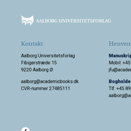
Footer
Kontakt
Henvend
Aalborg Universitetsforlag
Manuskrip
Fibigerstræde 15
Mobil: +45
9220 Aalborg Ø
jfu@acade
aalborg@academicbooks.dk
Bogholder
CVR-nummer 27485111
Tlf. +45 8
aalborg@
a