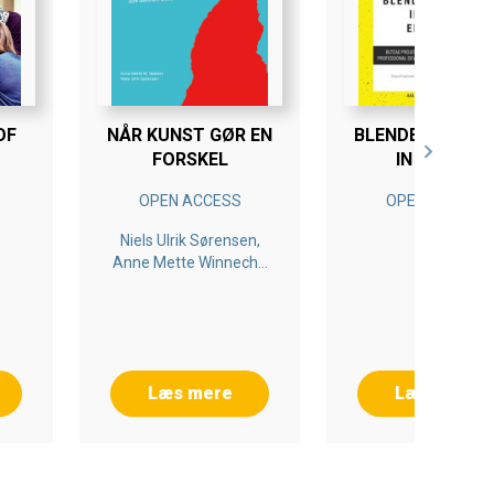
OF
NÅR KUNST GØR EN
BLENDED LEARN
FORSKEL
IN HIGHER
AL
EDUCATION
OPEN ACCESS
OPEN ACCESS
N
Niels Ulrik Sørensen,
IN
Anne Mette Winneche
Nielsen
Læs mere
Læs mere