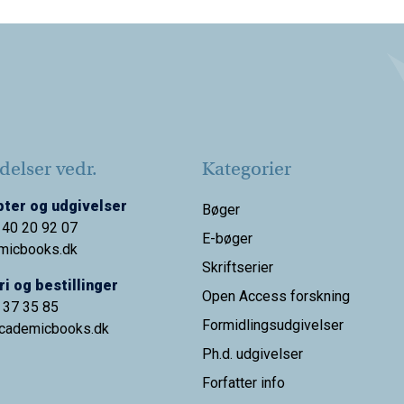
elser vedr.
Kategorier
ter og udgivelser
Bøger
 40 20 92 07
E-bøger
micbooks.dk
Skriftserier
i og bestillinger
Open Access forskning
9 37 35 85
Formidlingsudgivelser
cademicbooks.dk
Ph.d. udgivelser
Forfatter info