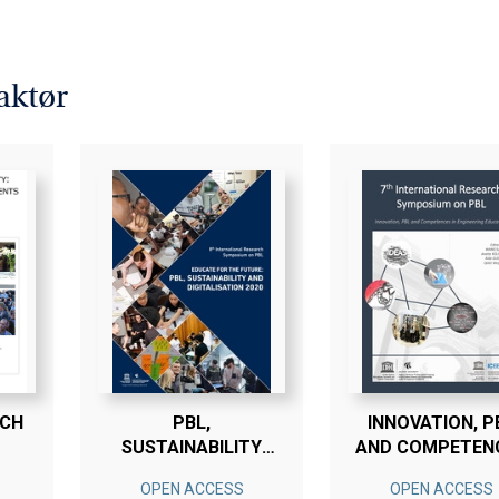
aktør
RCH
PBL,
INNOVATION, P
SUSTAINABILITY
AND COMPETEN
AND DIGITALISATION
IN ENGINEERIN
OPEN ACCESS
OPEN ACCESS
2020
EDUCATION