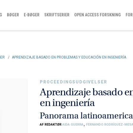
G
BØGER
E-BØGER
SKRIFTSERIER
OPEN ACCESS FORSKNING
FOR
SER
/
APRENDIZAJE BASADO EN PROBLEMAS Y EDUCACIÓN EN INGENIERÍA
PROCEEDINGSUDGIVELSER
Aprendizaje basado e
en ingeniería
Panorama latinoameric
AF REDAKTØR
AIDA GUERRA
,
FERNANDO RODRÍGUEZ-MES