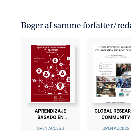
Bøger af samme forfatter/red
APRENDIZAJE
GLOBAL RESEA
BASADO EN
COMMUNITY
PROBLEMAS EN
OPEN ACCESS
OPEN ACCESS
INGENIERÍA