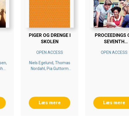
PIGER OG DRENGE I
PROCEEDINGS 
SKOLEN
SEVENTH
INTERNATION
OPEN ACCESS
OPEN ACCESS
SYMPOSIUM O
PROJECT
sen,
Niels Egelund, Thomas
APPROACHES 
che
Nordahl, Pia Guttorm
ENGINEERING
Andersen
EDUCATION
Læs mere
Læs mere