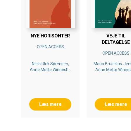
NYE HORISONTER
VEJE TIL
DELTAGELSE
OPEN ACCESS
OPEN ACCESS
Niels Ulrik Sørensen,
Maria Bruselius-Jen
Anne Mette Winneche
Anne Mette Winne
Nielsen
Nielsen
Læs mere
Læs mere