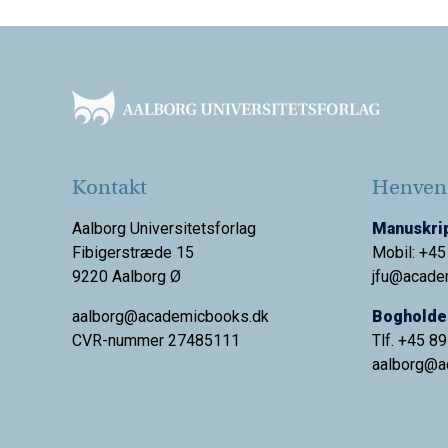
Footer
Kontakt
Henvend
Aalborg Universitetsforlag
Manuskrip
Fibigerstræde 15
Mobil: +45
9220 Aalborg Ø
jfu@acade
aalborg@academicbooks.dk
Bogholder
CVR-nummer 27485111
Tlf. +45 8
aalborg@
a