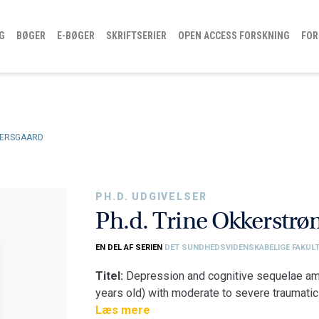
G
BØGER
E-BØGER
SKRIFTSERIER
OPEN ACCESS FORSKNING
FOR
TERSGAARD
PH.D. UDGIVELSER
Ph.d. Trine Okkerstrø
EN DEL AF SERIEN
DET SUNDHEDSVIDENSKABELIGE FAKUL
Titel:
Depression and cognitive sequelae am
years old) with moderate to severe traumatic 
Fakultet:
Læs mere
Det Sundhedsvidenskabelige Fakul