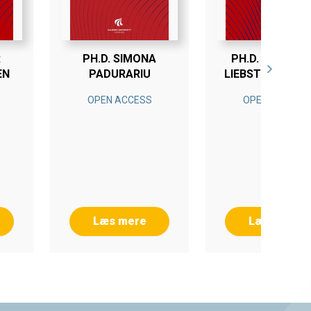
R
PH.D. SIMONA
PH.D. CHRISTI
EN
PADURARIU
LIEBST FRISK T
OPEN ACCESS
OPEN ACCESS
Læs mere
Læs mere