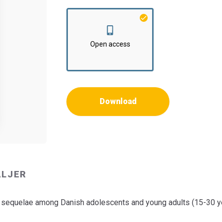
Institut:
Klinisk Institut
Open access
Download
ALJER
 sequelae among Danish adolescents and young adults (15-30 ye