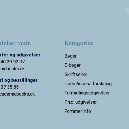
elser vedr.
Kategorier
ter og udgivelser
Bøger
 40 20 92 07
E-bøger
micbooks.dk
Skriftserier
i og bestillinger
Open Access forskning
9 37 35 85
Formidlingsudgivelser
cademicbooks.dk
Ph.d. udgivelser
Forfatter info