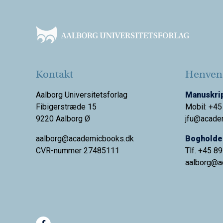
Footer
Kontakt
Henvend
Aalborg Universitetsforlag
Manuskrip
Fibigerstræde 15
Mobil: +45
9220 Aalborg Ø
jfu@acade
aalborg@academicbooks.dk
Bogholder
CVR-nummer 27485111
Tlf. +45 8
aalborg@
a