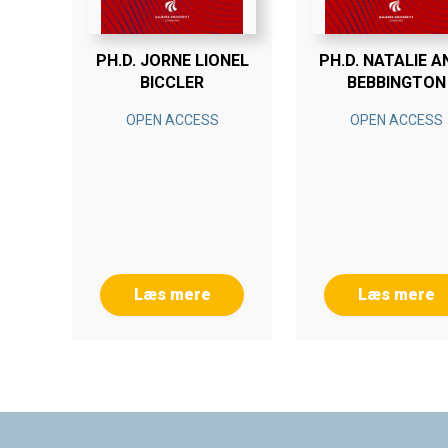
PH.D. JORNE LIONEL
PH.D. NATALIE A
BICCLER
BEBBINGTON
OPEN ACCESS
OPEN ACCESS
Læs mere
Læs mere
Footer