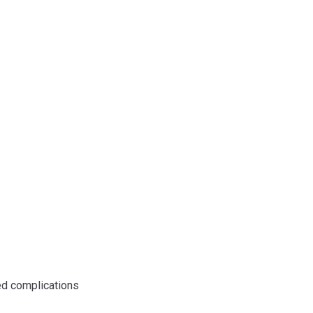
nologi
ted complications