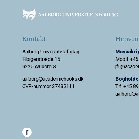
Kontakt
Henvend
Aalborg Universitetsforlag
Manuskrip
Fibigerstræde 15
Mobil: +45
9220 Aalborg Ø
jfu@acade
aalborg@academicbooks.dk
Bogholder
CVR-nummer 27485111
Tlf. +45 8
aalborg@
a