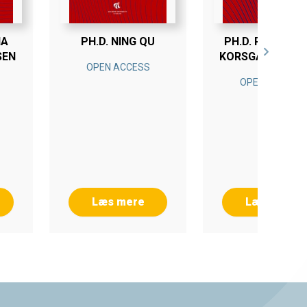
NA
PH.D. NING QU
PH.D. RENÉ BØ
SEN
KORSGAARD BR
OPEN ACCESS
OPEN ACCESS
Læs mere
Læs mere