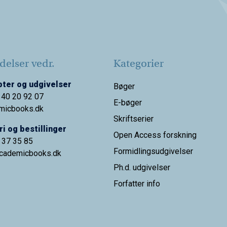
elser vedr.
Kategorier
ter og udgivelser
Bøger
 40 20 92 07
E-bøger
micbooks.dk
Skriftserier
i og bestillinger
Open Access forskning
9 37 35 85
Formidlingsudgivelser
cademicbooks.dk
Ph.d. udgivelser
Forfatter info