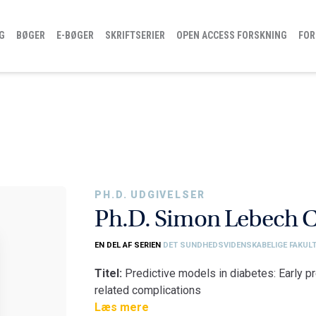
G
BØGER
E-BØGER
SKRIFTSERIER
OPEN ACCESS FORSKNING
FOR
PH.D. UDGIVELSER
Ph.D. Simon Lebech C
EN DEL AF SERIEN
DET SUNDHEDSVIDENSKABELIGE FAKULT
Titel:
Predictive models in diabetes: Early p
related complications
Fakultet:
Læs mere
Det Sundhedsvidenskabelige Fakul