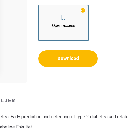
Institut:
Institut for Medicin og Sundhedstek
Open access
Download
ALJER
etes: Early prediction and detecting of type 2 diabetes and rela
belige Fakultet