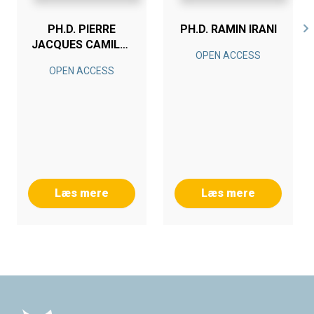
PH.D. PIERRE
PH.D. RAMIN IRANI
JACQUES CAMILLE
OPEN ACCESS
VOGLER-FINCK
OPEN ACCESS
Læs mere
Læs mere
Footer