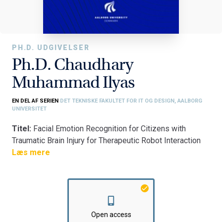
PH.D. UDGIVELSER
Ph.D. Chaudhary
Muhammad Ilyas
EN DEL AF SERIEN
DET TEKNISKE FAKULTET FOR IT OG DESIGN, AALBORG
UNIVERSITET
Titel:
Facial Emotion Recognition for Citizens with
Traumatic Brain Injury for Therapeutic Robot Interaction
Fakultet:
Læs mere
Det Tekniske Fakultet for IT og Design
Institut:
Institut for Arkitektur og Medieteknologi
Open access