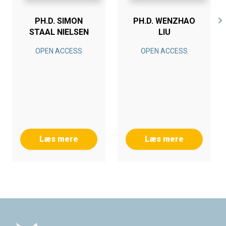
PH.D. SIMON
PH.D. WENZHAO
STAAL NIELSEN
LIU
OPEN ACCESS
OPEN ACCESS
Læs mere
Læs mere
Footer