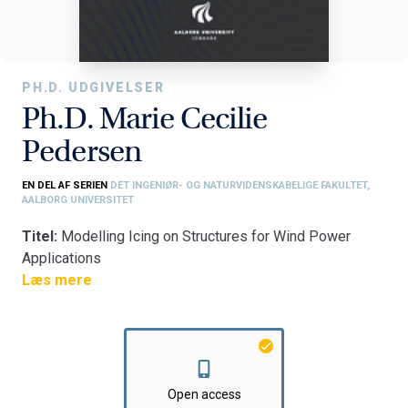
PH.D. UDGIVELSER
Ph.D. Marie Cecilie
Pedersen
EN DEL AF SERIEN
DET INGENIØR- OG NATURVIDENSKABELIGE FAKULTET,
AALBORG UNIVERSITET
Titel:
Modelling Icing on Structures for Wind Power
Applications
Fakultet:
Læs mere
Det Ingeniør- og Naturvidenskabelige Fakultet
Institut:
AAU Energi
Open access