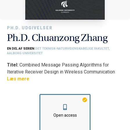
PH.D. UDGIVELSER
Ph.D. Chuanzong Zhang
EN DEL AF SERIEN
DET TEKNISK-NATURVIDENSKABELIGE FAKULTET,
AALBORG UNIVERSITET
Titel:
Combined Message Passing Algorithms for
Iterative Receiver Design in Wireless Communication
Systems
Læs mere
Fakultet:
Det Teknisk-Naturvidenskabelige Fakultet
Institut:
Institut for Elektroniske Systemer
Open access