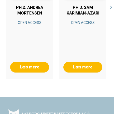
PH.D. ANDREA
PH.D. SAM
MORTENSEN
KARIMIAN-AZARI
OPEN ACCESS
OPEN ACCESS
Læs mere
Læs mere
Footer