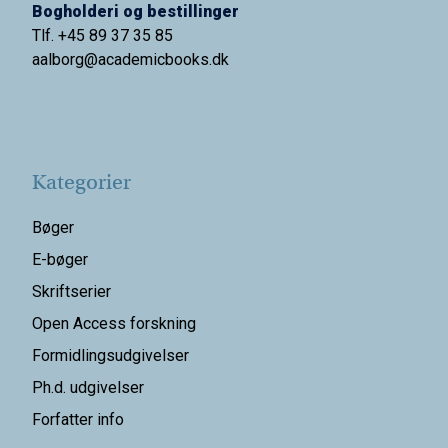
Bogholderi og bestillinger
Tlf. +45 89 37 35 85
aalborg@
academicbooks.dk
Kategorier
Bøger
E-bøger
Skriftserier
Open Access forskning
Formidlingsudgivelser
Ph.d. udgivelser
Forfatter info