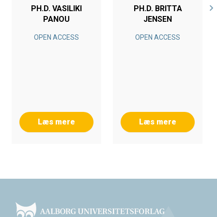
PH.D. VASILIKI
PH.D. BRITTA
PANOU
JENSEN
OPEN ACCESS
OPEN ACCESS
Læs mere
Læs mere
Footer