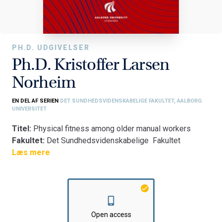
PH.D. UDGIVELSER
Ph.D. Kristoffer Larsen
Norheim
EN DEL AF SERIEN
DET SUNDHEDSVIDENSKABELIGE FAKULTET, AALBORG
UNIVERSITET
Titel:
Physical fitness among older manual workers
Fakultet:
Det Sundhedsvidenskabelige Fakultet
Institut:
Læs mere
Institut for Medicin og Sundhedsteknologi
Open access