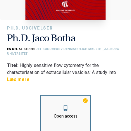
PH.D. UDGIVELSER
Ph.D. Jaco Botha
EN DEL AF SERIEN
DET SUNDHEDSVIDENSKABELIGE FAKULTET, AALBORG
UNIVERSITET
Titel:
Highly sensitive flow cytometry for the
characterisation of extracellular vesicles: A study into
analytical aspects, artefacts, and challenges that can
Læs mere
influence the interpretation of results from clinical
studies
Fakultet:
Det Sundhedsvidenskabelige Fakultet
Institut:
Klinisk Institut
Open access