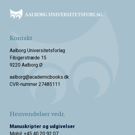
Footer
Kontakt
Aalborg Universitetsforlag
Fibigerstræde 15
9220 Aalborg Ø
aalborg@academicbooks.dk
CVR-nummer 27485111
Henvendelser vedr.
Manuskripter og udgivelser
Mobil: +45 40 20 92 07