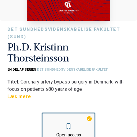
DET SUNDHEDSVIDENSKABELIGE FAKULTET
(SUND)
Ph.D. Kristinn
Thorsteinsson
EN DEL AF SERIEN
DET SUNDHEDSVIDENSKABELIGE FAKULTET
Titel:
Coronary artery bypass surgery in Denmark, with
focus on patients ≥80 years of age
Fakultet:
Læs mere
Det Sundhedsvidenskabelige Fakultet
Institut:
Klinisk Institut
Open access