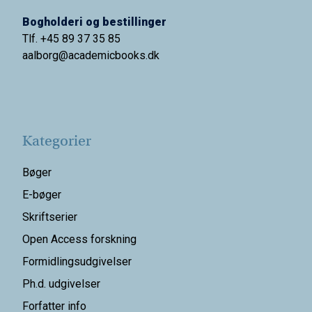
Bogholderi og bestillinger
Tlf. +45 89 37 35 85
aalborg@
academicbooks.dk
Kategorier
Bøger
E-bøger
Skriftserier
Open Access forskning
Formidlingsudgivelser
Ph.d. udgivelser
Forfatter info