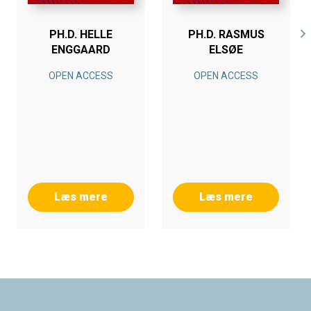
PH.D. HELLE
PH.D. RASMUS
ENGGAARD
ELSØE
OPEN ACCESS
OPEN ACCESS
Læs mere
Læs mere
Footer