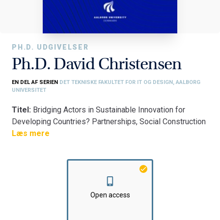
PH.D. UDGIVELSER
Ph.D. David Christensen
EN DEL AF SERIEN
DET TEKNISKE FAKULTET FOR IT OG DESIGN, AALBORG
UNIVERSITET
Titel:
Bridging Actors in Sustainable Innovation for
Developing Countries? Partnerships, Social Construction
of Technology and Solid Waste Management in Vietnam
Læs mere
and Uganda
Fakultet:
Det Tekniske Fakultet for IT og Design
Institut:
Institut for Planlægning
Open access