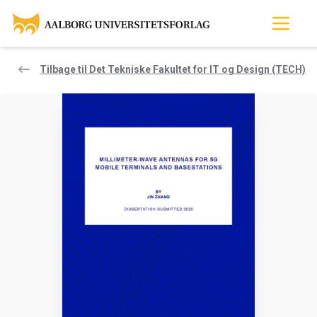
Tilbage til Det Tekniske Fakultet for IT og Design (TECH)