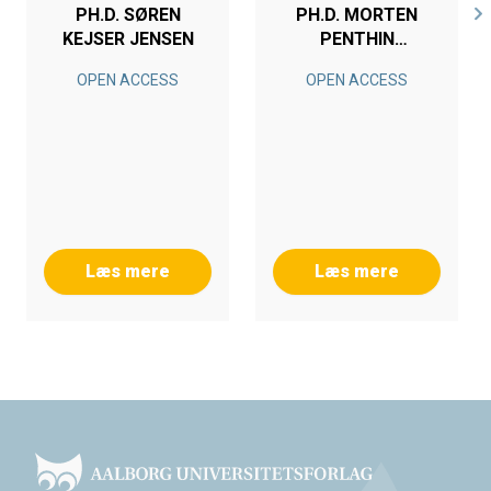
PH.D. SØREN
PH.D. MORTEN
KEJSER JENSEN
PENTHIN
SVENDSEN
OPEN ACCESS
OPEN ACCESS
Læs mere
Læs mere
Footer