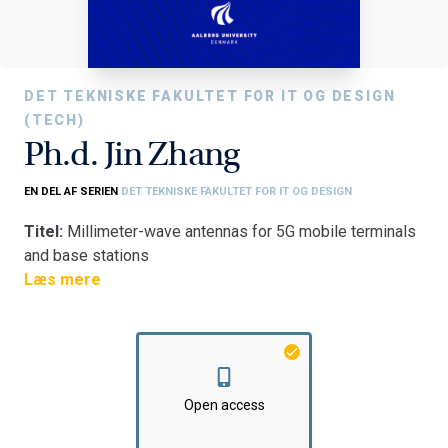
DET TEKNISKE FAKULTET FOR IT OG DESIGN
(TECH)
Ph.d. Jin Zhang
EN DEL AF SERIEN
DET TEKNISKE FAKULTET FOR IT OG DESIGN
Titel:
Millimeter-wave antennas for 5G mobile terminals
and base stations
Fakultet:
Læs mere
Det Tekniske Fakultet for IT og Design
Institut:
Institut for Elektroniske Systemer
Open access