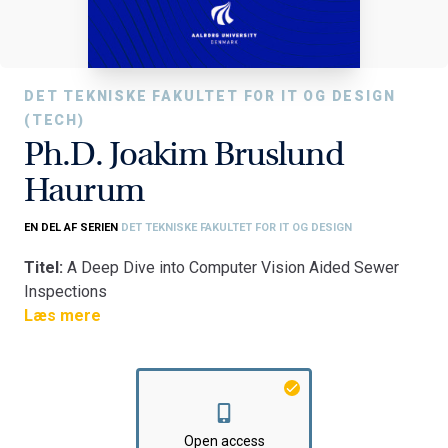
DET TEKNISKE FAKULTET FOR IT OG DESIGN
(TECH)
Ph.D. Joakim Bruslund
Haurum
EN DEL AF SERIEN
DET TEKNISKE FAKULTET FOR IT OG DESIGN
Titel:
A Deep Dive into Computer Vision Aided Sewer
Inspections
Læs mere
Fakultet:
Det Tekniske Fakultet for IT og Design
Institut:
Institut for Arkitektur og Medieteknologi
Open access