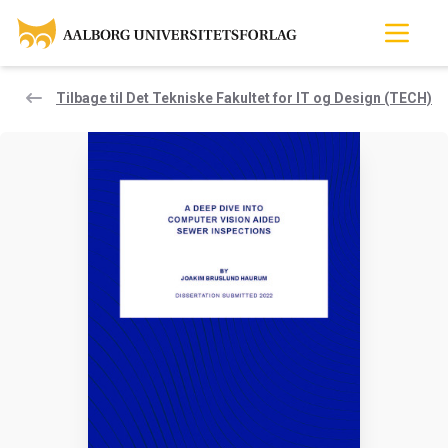
Tilbage til Det Tekniske Fakultet for IT og Design (TECH)