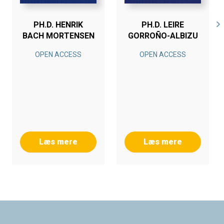
PH.D. HENRIK
PH.D. LEIRE
BACH MORTENSEN
GORROÑO-ALBIZU
OPEN ACCESS
OPEN ACCESS
Læs mere
Læs mere
Footer