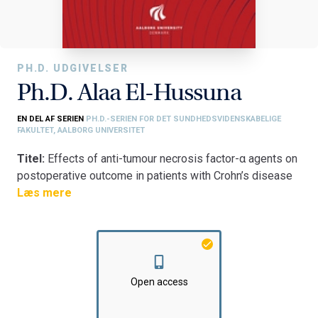
PH.D. UDGIVELSER
Ph.D. Alaa El-Hussuna
EN DEL AF SERIEN
PH.D.-SERIEN FOR DET SUNDHEDSVIDENSKABELIGE
FAKULTET, AALBORG UNIVERSITET
Titel:
Effects of anti-tumour necrosis factor-α agents on
postoperative outcome in patients with Crohn’s disease
undergoing bowel resection
Læs mere
Fakultet:
Det Sundhedsvidenskabelige Fakultet
Institut:
Klinisk Institut
Open access