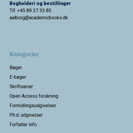
Bogholderi og bestillinger
Tlf. +45 89 37 35 85
aalborg@
academicbooks.dk
Kategorier
Bøger
E-bøger
Skriftserier
Open Access forskning
Formidlingsudgivelser
Ph.d. udgivelser
Forfatter info