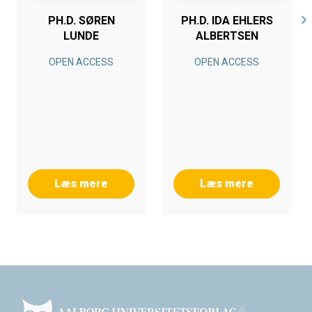
PH.D. SØREN
PH.D. IDA EHLERS
LUNDE
ALBERTSEN
OPEN ACCESS
OPEN ACCESS
Læs mere
Læs mere
Footer