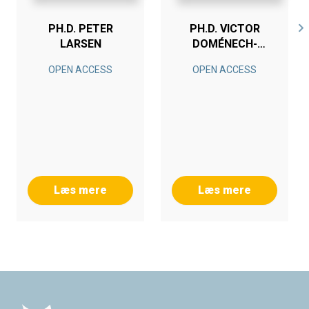
PH.D. PETER
PH.D. VICTOR
LARSEN
DOMÉNECH-
GARCIA
OPEN ACCESS
OPEN ACCESS
Læs mere
Læs mere
Footer