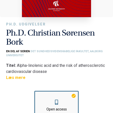
PH.D. UDGIVELSER
Ph.D. Christian Sørensen
Bork
EN DEL AF SERIEN
DET SUNDHEDSVIDENSKABELIGE FAKULTET, AALBORG
UNIVERSITET
Titel:
Alpha-linolenic acid and the risk of atherosclerotic
cardiovascular disease
Fakultet:
Læs mere
Det Sundhedsvidenskabelige Fakultet
Institut:
Klinisk Institut
Open access