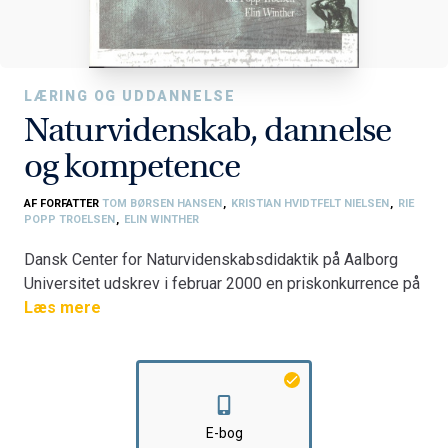
LÆRING OG UDDANNELSE
Naturvidenskab, dannelse
og kompetence
AF FORFATTER
TOM BØRSEN HANSEN
,
KRISTIAN HVIDTFELT NIELSEN
,
RIE
POPP TROELSEN
,
ELIN WINTHER
Dansk Center for Naturvidenskabsdidaktik på Aalborg
Universitet udskrev i februar 2000 en priskonkurrence på
100.000 kr omkring problemstillingen \\"naturvidenskab,
Læs mere
dannelse og kompetence\\" set i relation til de
naturvidenskabelige universitetsuddannelser.
Bedømmelsesjuryen bestående af professor Svein
Sjøberg fra Oslo Universitet, lektor Ole Goldbech fra
Danmarks Lærerhøjskole og lektor Søren Brier fra Den
E-bog