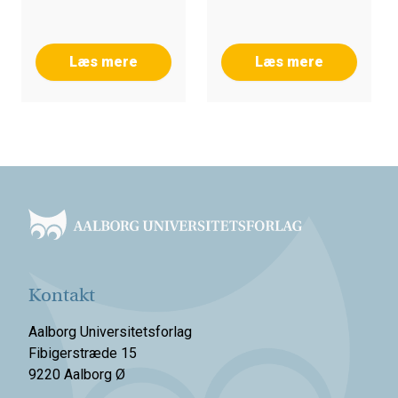
Christiansen, Ida
Spangsberg Hansen
Læs mere
Læs mere
Footer
Kontakt
Aalborg Universitetsforlag
Fibigerstræde 15
9220 Aalborg Ø