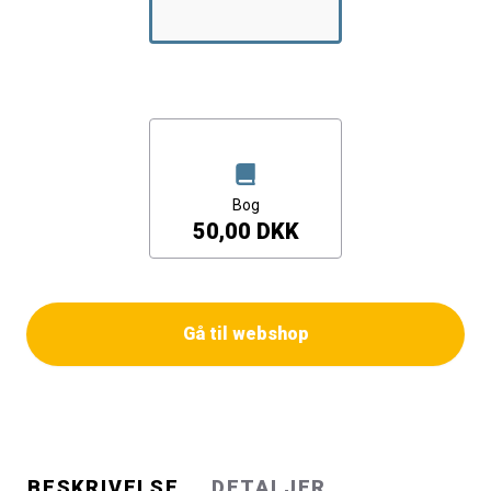
Kgl. Veterinær og Landbohøjskole valgte at lade
førsteprisen gå i fællesskab til Rie Popp Troelsen og
Tom Børsen Hansen og dernæst tredjeprisen til Elin
Winther og Kristian Hvidtfeldt Nielsen. De tre
prisopgaver er samlet i denne udgivelse, der indledes
med et forord af Svein Sjøberg.
Bog
50,00 DKK
Gå til webshop
BESKRIVELSE
DETALJER