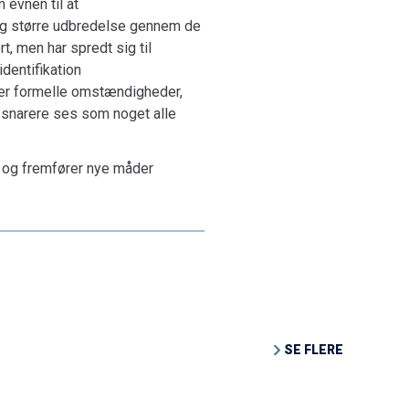
 evnen til at
rre og større udbredelse gennem de
, men har spredt sig til
identifikation
r formelle om­stæn­dig­he­der,
 skal snarere ses som noget alle
on og fremfører nye måder
SE FLERE