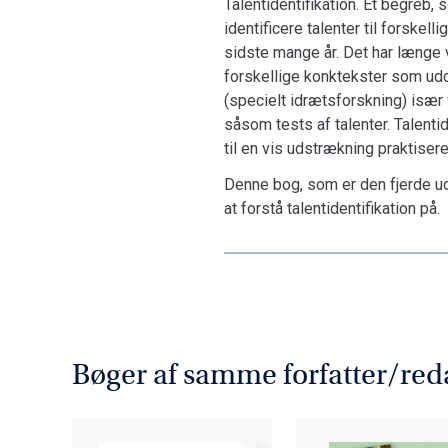
Talentidentifikation. Et begreb,
identificere talenter til forskel
sidste mange år. Det har længe v
forskellige konktekster som uddan
(specielt idrætsforskning) især v
såsom tests af talenter. Ta­lent­i­d
til en vis udstrækning praktisere
Denne bog, som er den fjerde udg
at forstå talentidentifikation på.
Bøger af samme forfatter/red