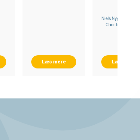
E-BOG
NET
Niels Nygaard Rossi
Christian Meedo
Wrang
Læs mere
Læs mere