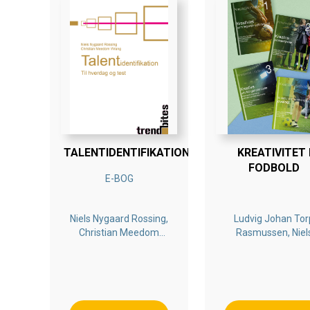
TALENTIDENTIFIKATION
KREATIVITET 
FODBOLD
E-BOG
Niels Nygaard Rossing,
Ludvig Johan Tor
Christian Meedom
Rasmussen, Niel
Wrang
Nygaard Rossing
Kenneth Cortsen
Christian Byrge