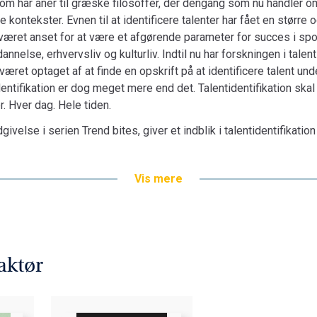
 som har aner til græske filosoffer, der dengang som nu handler om
lige kontekster. Evnen til at identificere talenter har fået en stø
æret anset for at være et afgørende parameter for succes i sport
nelse, erhvervsliv og kulturliv. Indtil nu har forskningen i talent
æret optaget af at finde en opskrift på at identificere talent unde
en­ti­fi­ka­ti­on er dog meget mere end det. Ta­lent­i­den­ti­fi­ka­ti­on
r. Hver dag. Hele tiden.
ivelse i serien Trend bites, giver et indblik i talentidentifikati
Vis mere
aktør