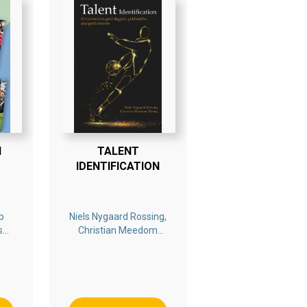
I
TALENT
IDENTIFICATION
p
Niels Nygaard Rossing,
s
Christian Meedom
,
Wrang
,