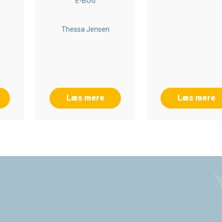
E-BOG
SUNDHEDSVÆSE
Thessa Jensen
Læs mere
Læs mere