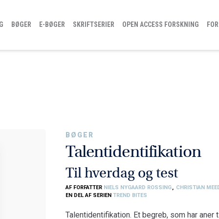
G
BØGER
E-BØGER
SKRIFTSERIER
OPEN ACCESS FORSKNING
FOR
BØGER
Talentidentifikation
Til hverdag og test
AF FORFATTER
NIELS NYGAARD ROSSING
,
CHRISTIAN ME
EN DEL AF SERIEN
TREND BITES
Talentidentifikation. Et begreb, som har aner