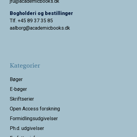
jfu@academicbooks.dk
Bogholderi og bestillinger
Tlf. +45 89 37 35 85
aalborg@
academicbooks.dk
Kategorier
Bøger
E-bøger
Skriftserier
Open Access forskning
Formidlingsudgivelser
Ph.d. udgivelser