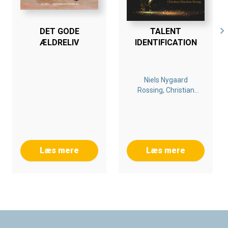
DET GODE
TALENT
ÆLDRELIV
IDENTIFICATION
Niels Nygaard
Rossing, Christian
Meedom Wrang
Læs mere
Læs mere
Footer