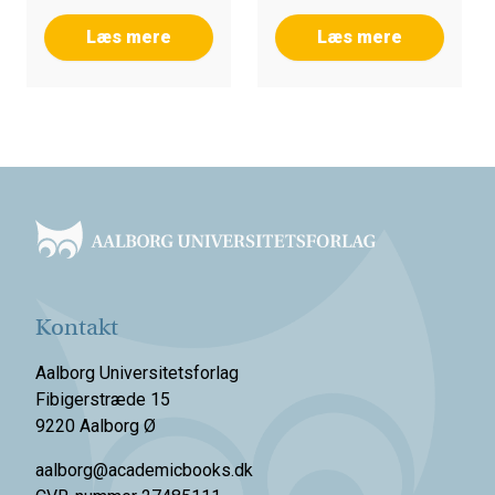
Læs mere
Læs mere
Footer
Kontakt
Aalborg Universitetsforlag
Fibigerstræde 15
9220 Aalborg Ø
aalborg@academicbooks.dk