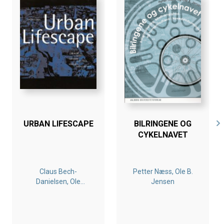
vinderprojekt til Tietgenkollegiet i København.
Bogen er en del af tilbuddet
Køb 3 Bøger - Betal For 2
URBAN LIFESCAPE
BILRINGENE OG
CYKELNAVET
Claus Bech-
Petter Næss, Ole B.
Danielsen, Ole
Jensen
Michael Jensen, Hans
Kiib, Gitte Marling