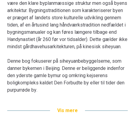
stadig ca.1/3 af Beijings totale byområde og giver
være den klare byplanmæssige struktur men også byens
dermed boliger til en meget stor del af befolkningen.
arkitektur. Bygningstraditionen som karakteriserer byen
er præget af landets store kulturelle udvikling gennem
Udover at der i sig selv er en bred arkitekturhistorisk og
tiden, af en årtusind lang håndværkstradition nedfældet i
bygningskunstnerisk relevans i siheyuan bebyggelserne
bygningsmanualer og kan føres længere tilbage end
er bygningerne interessante at analysere med en
Handynastiet (år 260 før vor tidsalder). Dette gælder ikke
filosofisk vinkel. Derudover er der andre grunde til at
mindst gårdhavehusarkitekturen, på kinesisk siheyuan.
siheyuan er interessante. For eksempel det faktum at
Kina i disse år igen befinder sig i en vigtig
Denne bog fokuserer på siheyuanbebyggelserne, som
samfundsmæssig overgangsperiode, der kan
danner bykernen i Beijing. Denne er beliggende indenfor
sammenlignes med fortidens Ming- og Qingperioder,
den yderste gamle bymur og omkring kejserens
hvor Beijings siheyuan blev bygget. Kina har i dag global
boligkompleks kaldet Den Forbudte by eller til tider den
boligrelevans, da landet huser over 1/5 af jordens
purpurrøde by.
befolkning, og det er derfor relevant at afdække, hvilken
boligtradition, der omgiver en stor del af Kinas
Omkring den ældre bykerne med Den Forbudte by og de
Vis mere
befolkning.
øvrige siheyuanbebyggelser vokser i disse år med hast
nyt byggeri, primært højhuse, som giver byen dens
Netop kinesisk arkitekturhistorie, herunder også
karakteristiske skyline, hvor der alene på grund af højden
siheyuan og deres planlægningsmæssige karakteristika,
nemt kan skelnes mellem nyt og gammelt. I de senere år