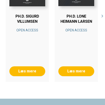
PH.D. SIGURD
PH.D. LONE
VILLUMSEN
HEIMANN LARSEN
OPEN ACCESS
OPEN ACCESS
Læs mere
Læs mere
Footer