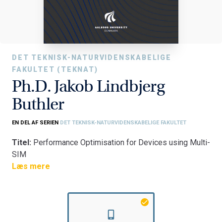
DET TEKNISK-NATURVIDENSKABELIGE
FAKULTET (TEKNAT)
Ph.D. Jakob Lindbjerg
Buthler
EN DEL AF SERIEN
DET TEKNISK-NATURVIDENSKABELIGE FAKULTET
Titel:
Performance Optimisation for Devices using Multi-
SIM
Fakultet:
Læs mere
Det Teknisk-Naturvidenskabelige Fakultet
Institut:
Institut for Elektroniske Systemer