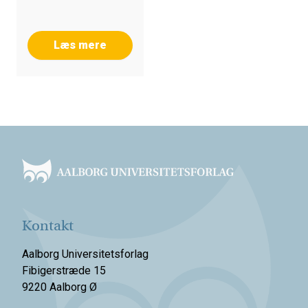
Læs mere
Footer
Kontakt
Aalborg Universitetsforlag
Fibigerstræde 15
9220 Aalborg Ø