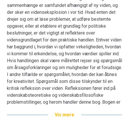
sammenhænge er samfundet afhængigt af ny viden, og
der sker en videnseksplosion i vor tid. Hvad enten det
drejer sig om at løse problemer, at udføre bestemte
opgaver, eller at etablere et grundlag for politiske
beslutninger, er det vigtigt at reflektere over
vidensgrundlaget for den praktiske handlen. Enhver viden
har baggrund i, hvordan vi opfatter virkeligheden, hvordan
vi kommer til erkendelse, og hvordan værdier spiller ind.
Hvis handlingen skal være målrettet rejser sig spørgsmål
om årsagsforklaringer og om muligheder for at forudsige.
I andre tilfælde er spørgsmålet, hvordan der kan åbnes
for kreativitet. Spørgsmål som disse tilskynder til en
kritisk refleksion over viden. Refleksionen fører ind på
videnskabsteoretiske og videnskabsfilosofiske
problemstillinger, og herom handler denne bog. Bogen er
skrevet af en række forskere fra forskellige fagområder
Vis mere
ved Aalborg Universitet.