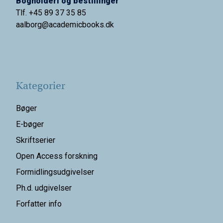
Bogholderi og bestillinger
Tlf. +45 89 37 35 85
aalborg@
academicbooks.dk
Kategorier
Bøger
E-bøger
Skriftserier
Open Access forskning
Formidlingsudgivelser
Ph.d. udgivelser
Forfatter info