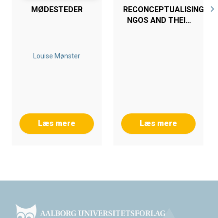
MØDESTEDER
RECONCEPTUALISING
NGOS AND THEIR
ROLES IN
DEVELOPMENT
Louise Mønster
Læs mere
Læs mere
Footer