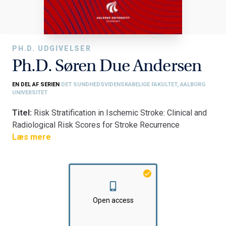
PH.D. UDGIVELSER
Ph.D. Søren Due Andersen
EN DEL AF SERIEN
DET SUNDHEDSVIDENSKABELIGE FAKULTET, AALBORG
UNIVERSITET
Titel:
Risk Stratification in Ischemic Stroke: Clinical and
Radiological Risk Scores for Stroke Recurrence
Prediction in Non-atrial Fibrillation Ischemic Stroke
Læs mere
Patients
Fakultet:
Det Sundhedsvidenskabelige Fakultet
Institut:
Klinisk Institut
Open access