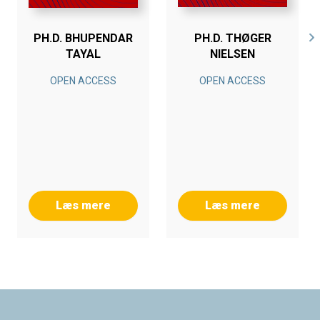
PH.D. BHUPENDAR
PH.D. THØGER
TAYAL
NIELSEN
OPEN ACCESS
OPEN ACCESS
Læs mere
Læs mere
Footer