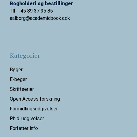
Bogholderi og bestillinger
Tlf. +45 89 37 35 85
aalborg@
academicbooks.dk
Kategorier
Bøger
E-bøger
Skriftserier
Open Access forskning
Formidlingsudgivelser
Ph.d. udgivelser
Forfatter info