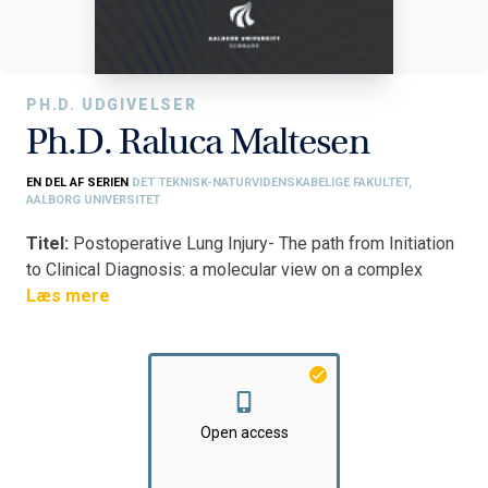
PH.D. UDGIVELSER
Ph.D. Raluca Maltesen
EN DEL AF SERIEN
DET TEKNISK-NATURVIDENSKABELIGE FAKULTET,
AALBORG UNIVERSITET
Titel:
Postoperative Lung Injury- The path from Initiation
to Clinical Diagnosis: a molecular view on a complex
pathophysiological process
Læs mere
Fakultet:
Det Teknisk-Naturvidenskabelige Fakultet
Institut:
Institut for Kemi og Biovidenskab
Open access