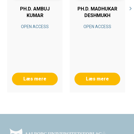
PH.D. AMBUJ
PH.D. MADHUKAR
KUMAR
DESHMUKH
OPEN ACCESS
OPEN ACCESS
Læs mere
Læs mere
Footer