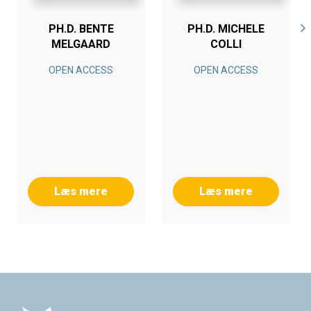
PH.D. BENTE
PH.D. MICHELE
MELGAARD
COLLI
OPEN ACCESS
OPEN ACCESS
Læs mere
Læs mere
Footer