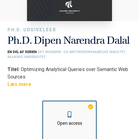
PH.D. UDGIVELSER
Ph.D. Dipen Narendra Dalal
EN DEL AF SERIEN
DET INGENIØR- OG NATURVIDENSKABELIGE FAKULTET,
AALBORG UNIVERSITET
Titel:
Optimizing Analytical Queries over Semantic Web
Sources
Fakultet:
Læs mere
Det Ingeniør- og Naturvidenskabelige Fakultet
Institut:
AAU Energi
Open access