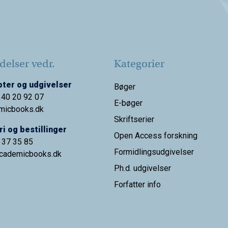
elser vedr.
Kategorier
ter og udgivelser
Bøger
 40 20 92 07
E-bøger
micbooks.dk
Skriftserier
i og bestillinger
Open Access forskning
9 37 35 85
Formidlingsudgivelser
cademicbooks.dk
Ph.d. udgivelser
Forfatter info