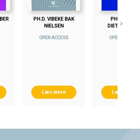
IBER
PH.D. VIBEKE BAK
PH.D. LARS
NIELSEN
DIETRICHSON
OPEN ACCESS
OPEN ACCESS
Læs mere
Læs mere