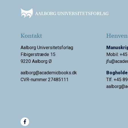
Kontakt
Henvend
Aalborg Universitetsforlag
Manuskrip
Fibigerstræde 15
Mobil: +45
9220 Aalborg Ø
jfu@acade
aalborg@academicbooks.dk
Bogholder
CVR-nummer 27485111
Tlf. +45 8
aalborg@
a