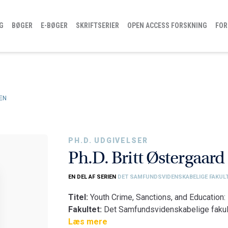
G
BØGER
E-BØGER
SKRIFTSERIER
OPEN ACCESS FORSKNING
FOR
EN
PH.D. UDGIVELSER
Ph.D. Britt Østergaard
EN DEL AF SERIEN
DET SAMFUNDSVIDENSKABELIGE FAKULT
Titel:
Youth Crime, Sanctions, and Education:
Fakultet:
Det Samfundsvidenskabelige fakul
Institut:
Læs mere
Institut for Sociologi og Socialt Arb