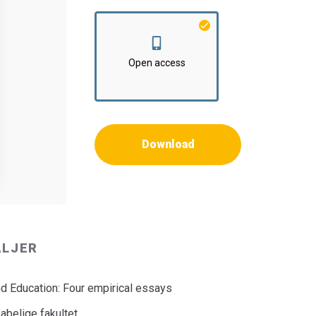
Open access
Download
ALJER
nd Education: Four empirical essays
belige fakultet