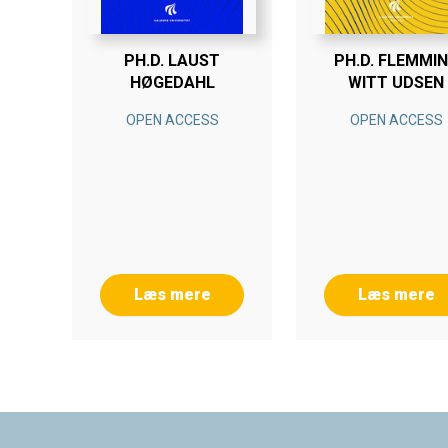
PH.D. LAUST
PH.D. FLEMMI
HØGEDAHL
WITT UDSEN
OPEN ACCESS
OPEN ACCESS
Læs mere
Læs mere
Footer